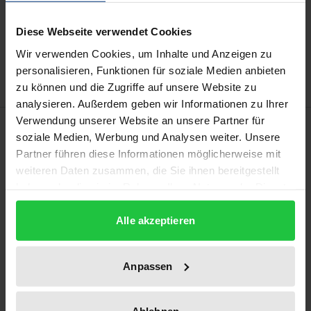
In den Warenkorb
Diese Webseite verwendet Cookies
Zur Wunschliste hinzufügen
Wir verwenden Cookies, um Inhalte und Anzeigen zu
Hinweise zu Versandkosten
personalisieren, Funktionen für soziale Medien anbieten
zu können und die Zugriffe auf unsere Website zu
analysieren. Außerdem geben wir Informationen zu Ihrer
Verwendung unserer Website an unsere Partner für
Beschreibung
soziale Medien, Werbung und Analysen weiter. Unsere
Partner führen diese Informationen möglicherweise mit
Durch die Finanzkrise 2008 wurden der
weiteren Daten zusammen, die Sie ihnen bereitgestellt
weitreichende Einfluss von Kreditratings an den
haben oder die sie im Rahmen Ihrer Nutzung der Dienste
gesammelt haben.
Kapitalmärkten in den Fokus gerückt sowie Zweifel
Alle akzeptieren
an der Qualität der von den Agenturen
veröffentlichten Ratings bestätigt. Im Kontext
regulatorischer Bemühungen den Einfluss von
Anpassen
Ratings einzuschränken, setzt sich das Werk mit der
Frage auseinander, inwieweit Investmentfonds dazu