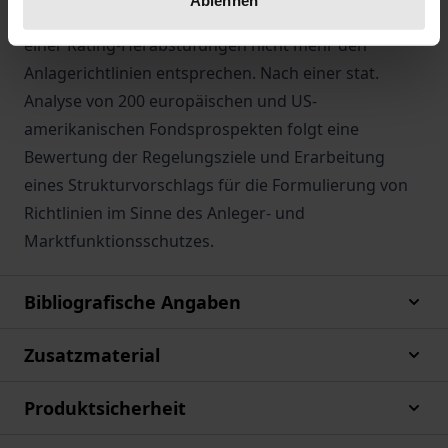
Ablehnen
verpflichtet sind, Anleihen zu veräußern, die nach
einer Rating-Herabstufungen nicht mehr den
Anlagerichtlinien entsprechen. Nach einer stat.
Analyse von 200 europäischen und US-
amerikanischen Fondsprospekten folgt eine
Bewertung der Regelungsziele und Erarbeitung
eines Strukturvorschlags für die Formulierung von
Richtlinien im Sinne des Anleger- und
Marktfunktionsschutzes.
Bibliografische Angaben
Zusatzmaterial
Produktsicherheit