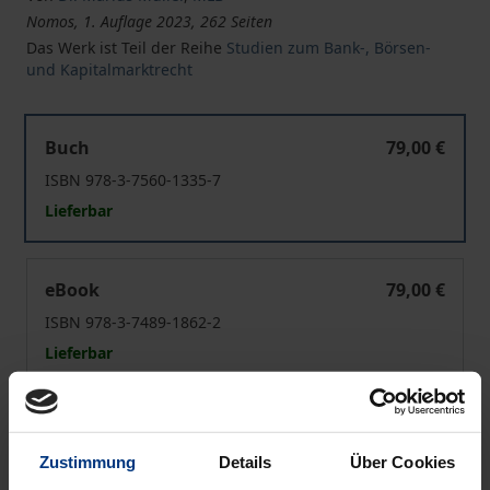
Nomos, 1. Auflage 2023, 262 Seiten
Das Werk ist Teil der Reihe
Studien zum Bank-, Börsen-
und Kapitalmarktrecht
Credit Rating Over-Reliance in Asset Management
Buch
79,00 €
ISBN 978-3-7560-1335-7
Lieferbar
Credit Rating Over-Reliance in Asset Management
eBook
79,00 €
ISBN 978-3-7489-1862-2
Lieferbar
Preisangaben inkl. MwSt. Abhängig von der Lieferadresse
kann die MwSt. an der Kasse variieren.
Zustimmung
Details
Über Cookies