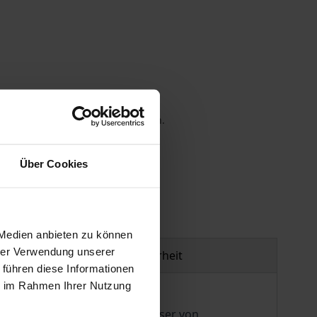
 die MwSt. an der Kasse variieren.
gen
Über Cookies
 Medien anbieten zu können
hrer Verwendung unserer
Produktsicherheit
 führen diese Informationen
ie im Rahmen Ihrer Nutzung
rny, heute vor allem als Verfasser von