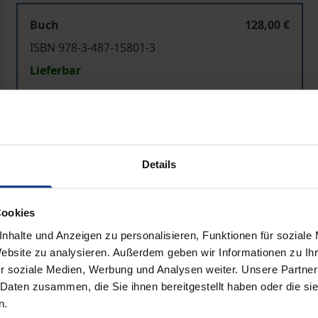
Buch
128,00 €
ISBN 978-3-487-15801-3
Lieferbar
Preisangaben inkl. MwSt. Abhängig von der Lieferadresse kann
In den Warenkorb
Zur Wunschliste hinzufü
Details
Hinweise zu Versandkosten
Cookies
nhalte und Anzeigen zu personalisieren, Funktionen für soziale
Website zu analysieren. Außerdem geben wir Informationen zu I
Bibliografische Angaben
r soziale Medien, Werbung und Analysen weiter. Unsere Partner
 Daten zusammen, die Sie ihnen bereitgestellt haben oder die s
n.
gehen von Improvisationspraxis konstatiert worden. Carl Cze