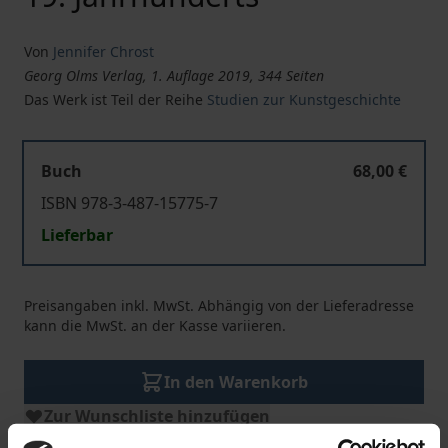
Von
Jennifer Chrost
Georg Olms Verlag, 1. Auflage 2019, 344 Seiten
Das Werk ist Teil der Reihe
Studien zur Kunstgeschichte
Buch
68,00 €
ISBN 978-3-487-15775-7
Lieferbar
Preisangaben inkl. MwSt. Abhängig von der Lieferadresse
kann die MwSt. an der Kasse variieren.
In den Warenkorb
Zur Wunschliste hinzufügen
Hinweise zu Versandkosten