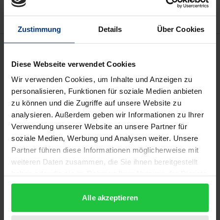
Zustimmung
Details
Über Cookies
Beschreibung
Diese Webseite verwendet Cookies
Der distinguierte Dandy, der verwegene Bohemien
Wir verwenden Cookies, um Inhalte und Anzeigen zu
mit vernachlässigter Kleidung und der
personalisieren, Funktionen für soziale Medien anbieten
umherziehende Vagabund ohne festen Wohnsitz
zu können und die Zugriffe auf unsere Website zu
analysieren. Außerdem geben wir Informationen zu Ihrer
waren von jeher Protestfiguren, die gegen die
Verwendung unserer Website an unsere Partner für
etablierten Normen der Gesellschaft und das
soziale Medien, Werbung und Analysen weiter. Unsere
politische System aufbegehrten. Auch viele
Partner führen diese Informationen möglicherweise mit
französische Künstler des 19. Jahrhunderts
weiteren Daten zusammen, die Sie ihnen bereitgestellt
faszinierte der Habitus und unkonventionelle
haben oder die sie im Rahmen Ihrer Nutzung der Dienste
Lebensstil dieser Außenseiterfiguren, die sich zu
gesammelt haben.
Alle akzeptieren
Projektionsflächen gesellschaftskritischer Ideen
entwickelten. Insbesondere Gustave Courbet (1819–