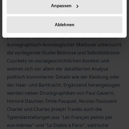
1877), der dem Sozialismus und später auch dem
Anpassen
Anarchismus verbunden war, adaptierte in einigen
seiner Selbstporträts jene gesellschaftlichen Typen,
Ablehnen
die er auf subtile Weise zu Ausdrucksformen seiner
politischen Rebellion in der Kunst stilisierte. Mittels
ikonographisch-ikonologischer Methode untersucht
die vorliegende Studie Bildnisse und Selbstbildnisse
Courbets im sozialgeschichtlichen Kontext und
widmet sich vor allem der detaillierten Analyse
politisch konnotierter Details wie der Kleidung oder
der Haar- und Barttracht. Ergänzend herangezogen
werden neben Druckgraphiken von Paul Gavarni,
Honoré Daumier, Émile Pauquet, Nicolas-Toussaint
Charlet und Charles Joseph Traviès auch die
Typendarstellungen aus "Les Français peints par
eux-mêmes" und "Le Diable à Paris", satirische