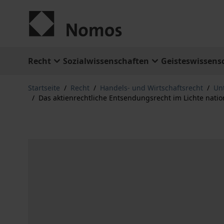
Zum Inhalt springen
Recht
Sozialwissenschaften
Geisteswissens
Startseite
/
Recht
/
Handels- und Wirtschaftsrecht
/
Un
/
Das aktienrechtliche Entsendungsrecht im Lichte natio