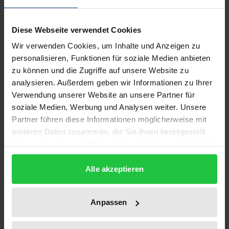
die Wahrnehmung des Anderen derart wie das
Anthropophagieverbot. Literarisch faszinierend ist
Diese Webseite verwendet Cookies
aber nicht nur der Schrecken der
Wir verwenden Cookies, um Inhalte und Anzeigen zu
Menschenfresserei, sondern auch ihr enormes
personalisieren, Funktionen für soziale Medien anbieten
Potential, ein ganz Anderes, das oft das verdeckte
zu können und die Zugriffe auf unsere Website zu
Eigene ist, zu versinnbildlichen. Der Mund als Organ
analysieren. Außerdem geben wir Informationen zu Ihrer
der Nahrungsaufnahme, der Sprache und der Liebe
Verwendung unserer Website an unsere Partner für
symbolisiert den Komplex von Sprache und
soziale Medien, Werbung und Analysen weiter. Unsere
Kommunikation, Identität und Körperlichkeit,
Partner führen diese Informationen möglicherweise mit
weiteren Daten zusammen, die Sie ihnen bereitgestellt
Sexualität und Gewalt: Die Anthropophagie als
haben oder die sie im Rahmen Ihrer Nutzung der Dienste
äußerste Gefährdung des Ganzen – nach Goethe hat
gesammelt haben.
»die wirkliche Zergliederung immer etwas
Alle akzeptieren
Kannibalisches « für »wohldenkende Menschen« –
bedroht durch Zerstückelung und Einverleibung das
Anpassen
Subjekt wie dessen Begriff; als Assimilation des
anderen konkurriert Anthropophagie mit dem