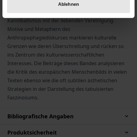
Verstehen und hat im Prozess der Metaphorisierung
Ablehnen
eine Parallele; schließlich überschneidet sich der
Kannibalismus mit der liebenden Vereinigung.
Motive und Metaphern des
Anthropophagiediskurses markieren kulturelle
Grenzen wie deren Überschreitung und rücken so
ins Zentrum des kulturwissenschaftlichen
Interesses. Die Beiträge dieses Bandes analysieren
die Kritik des europäischen Menschenbilds in vielen
Texten ebenso wie die oft subtilen ästhetischen
Strategien in der Darstellung des tabuisierten
Faszinosums.
Bibliografische Angaben
Produktsicherheit