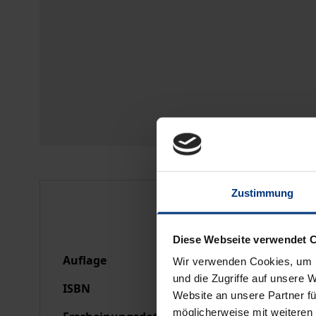
Zustimmung
Bibliografische Anga
Diese Webseite verwendet 
Auflage
1
Wir verwenden Cookies, um I
und die Zugriffe auf unsere 
ISBN
978-3-89913-463-6
Website an unsere Partner fü
möglicherweise mit weiteren