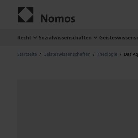
Zum Inhalt springen
Recht
Sozialwissenschaften
Geisteswissens
Startseite
/
Geisteswissenschaften
/
Theologie
/
Das A