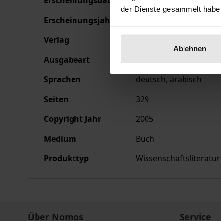
Erscheinungsdatum
01.12.2005
der Dienste gesammelt habe
Erscheinungsjahr
2005
Verlag
Ergon
Ablehnen
Ausgabeart
Softcover
Sprachen
deutsch, arabisch
Seiten
329
Copyright Jahr
2005
Medium
Buch
Produkttyp
Wissenschaftsliteratur
Über Nomos
Service