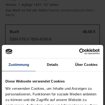
Nomos, 1. Auflage 1997, 147 Seiten
Das Werk ist Teil der Reihe
Nomos Universitätsschriften –
Recht
Buch
40,00 €
ISBN 978-3-7890-4768-8
Nicht lieferbar
Zustimmung
Details
Über Cookies
In den Warenkorb
Zur Wunschliste hinzufügen
Hinweise zu Versandkosten
Diese Webseite verwendet Cookies
Wir verwenden Cookies, um Inhalte und Anzeigen zu
personalisieren, Funktionen für soziale Medien anbieten
zu können und die Zugriffe auf unsere Website zu
Beschreibung