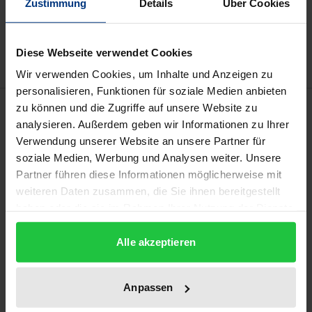
Zustimmung
Details
Über Cookies
Zur Wunschliste hinzufügen
Hinweise zu Versandkosten
Diese Webseite verwendet Cookies
Wir verwenden Cookies, um Inhalte und Anzeigen zu
personalisieren, Funktionen für soziale Medien anbieten
Beschreibung
zu können und die Zugriffe auf unsere Website zu
analysieren. Außerdem geben wir Informationen zu Ihrer
Verwendung unserer Website an unsere Partner für
Bereits zum dritten Mal erklärte das BVerfG mit
soziale Medien, Werbung und Analysen weiter. Unsere
Urteil vom 17.12.2014 das Erbschaftsteuerrecht für
Partner führen diese Informationen möglicherweise mit
verfassungswidrig. Während es gerade in seiner
weiteren Daten zusammen, die Sie ihnen bereitgestellt
Entscheidung von 2006 eine Sonderdogmatik zur
haben oder die sie im Rahmen Ihrer Nutzung der Dienste
gesammelt haben.
Prüfung von Art. 3 Abs. 1 GG anhand des Kriteriums
Alle akzeptieren
der Folgerichtigkeit angedeutet hatte, wendet es
sich nun von dieser Dogmatik ab und prüft die
Verfassungsmäßigkeit der Privilegierungen für
Anpassen
Unternehmensübergänge anhand des