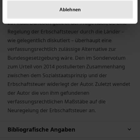
Verhältnismäßigkeitsgrundsatzes. Diesen Wandel
Ablehnen
stellt der Autor mittels einer Analyse des Urteils von
2014 dar. Daneben geht er der Frage nach, ob eine
Regelung der Erbschaftsteuer durch die Länder –
wie gelegentlich diskutiert – überhaupt eine
verfassungsrechtlich zulässige Alternative zur
Bundesgesetzgebung wäre. Den im Sondervotum
zum Urteil von 2014 postulierten Zusammenhang
zwischen dem Sozialstaatsprinzip und der
Erbschaftsteuer widerlegt der Autor. Zuletzt wendet
der Autor die von ihm gefundenen
verfassungsrechtlichen Maßstäbe auf die
Neuregelung der Erbschaftsteuer an.
Bibliografische Angaben