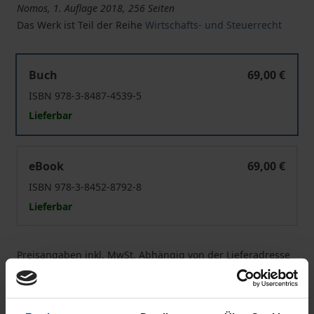
Nomos, 1. Auflage 2018, 256 Seiten
Das Werk ist Teil der Reihe
Wirtschafts- und Steuerrecht
Das Bundesverfassungsgericht und die Erbschaftsteuer
Buch
69,00 €
ISBN 978-3-8487-4539-5
Lieferbar
Das Bundesverfassungsgericht und die Erbschaftsteuer
eBook
69,00 €
ISBN 978-3-8452-8792-8
Lieferbar
Preisangaben inkl. MwSt. Abhängig von der Lieferadresse
kann die MwSt. an der Kasse variieren.
In den Warenkorb