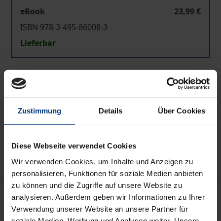
eBook
23,99 €
ISBN 978-3-495-86008-3
Lieferbar
Preisangaben inkl. MwSt. Abhängig von der Lieferadresse
kann die MwSt. an der Kasse variieren.
Zustimmung
Details
Über Cookies
In den Warenkorb
Zur Wunschliste hinzufügen
Hinweise zu Versandkosten
Diese Webseite verwendet Cookies
Wir verwenden Cookies, um Inhalte und Anzeigen zu
personalisieren, Funktionen für soziale Medien anbieten
zu können und die Zugriffe auf unsere Website zu
Beschreibung
analysieren. Außerdem geben wir Informationen zu Ihrer
Verwendung unserer Website an unsere Partner für
soziale Medien, Werbung und Analysen weiter. Unsere