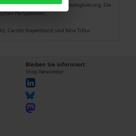
n, soziale Unsicherheit und Ideologisierung. Die
schen Perspektiven.
z, Carolin Stapenhorst und Nina Trčka.
Bleiben Sie informiert
Shop-Newsletter