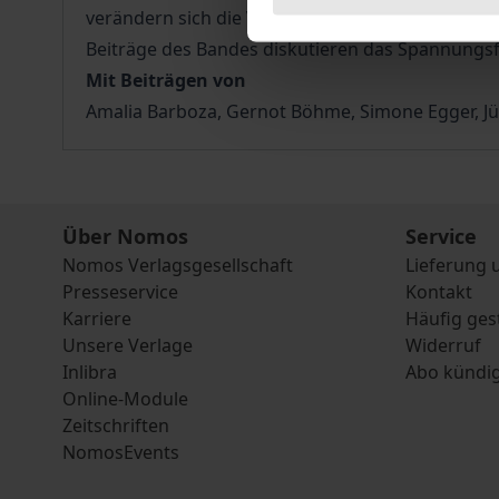
verändern sich die Voraussetzungen für die Kons
Beiträge des Bandes diskutieren das Spannungs
Mit Beiträgen von
Amalia Barboza, Gernot Böhme, Simone Egger, Jü
Über Nomos
Service
Nomos Verlagsgesellschaft
Lieferung 
Presseservice
Kontakt
Karriere
Häufig ges
Unsere Verlage
Widerruf
Inlibra
Abo kündi
Online-Module
Zeitschriften
NomosEvents