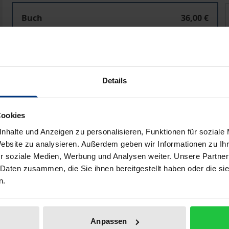
Das Eigene und das Fremde
Buch
36,00 €
ISBN 978-3-495-49029-7
Lieferbar
Details
Preisangaben inkl. MwSt. Abhängig von der Lieferadresse kann
In den Warenkorb
Zur Wunschliste hinzufü
Cookies
Hinweise zu Versandkosten
nhalte und Anzeigen zu personalisieren, Funktionen für soziale
Website zu analysieren. Außerdem geben wir Informationen zu I
r soziale Medien, Werbung und Analysen weiter. Unsere Partner
 Daten zusammen, die Sie ihnen bereitgestellt haben oder die s
Bibliografische Angaben
n.
Anpassen
in einem fruchtbaren Spannungsfeld vielfältiger gesellscha