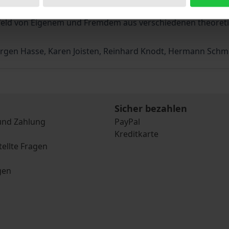
titution von Heimat insbesondere durch Mobilität, Migratio
feld von Eigenem und Fremdem aus verschiedenen theoreti
rgen Hasse, Karen Joisten, Reinhard Knodt, Hermann Schmit
Sicher bezahlen
und Zahlung
PayPal
Kreditkarte
tellte Fragen
gen