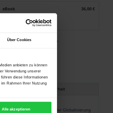
Das Eigene und das Fremde
eBook
36,00 €
ISBN 978-3-495-81756-8
Lieferbar
Über Cookies
 die MwSt. an der Kasse variieren.
gen
 Medien anbieten zu können
hrer Verwendung unserer
 führen diese Informationen
ie im Rahmen Ihrer Nutzung
Produktsicherheit
Alle akzeptieren
ftlicher Einflüsse. In Zeiten der Globalisierung