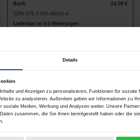
Buch
24,00 €
ISBN 978-3-495-48366-4
Lieferbar in 3-5 Werktagen
Preisangaben inkl. MwSt. Abhängig von der Lieferadresse kann
Details
In den Warenkorb
Zur Wunschliste hinzufü
Hinweise zu Versandkosten
Cookies
nhalte und Anzeigen zu personalisieren, Funktionen für soziale
Website zu analysieren. Außerdem geben wir Informationen zu I
liografische Angaben
Zusatzmaterial
r soziale Medien, Werbung und Analysen weiter. Unsere Partner
 Daten zusammen, die Sie ihnen bereitgestellt haben oder die s
n.
en unterschiedlichsten Formen - Eros und Agape, reine Lust