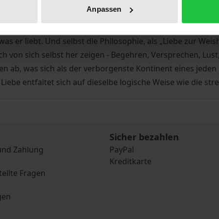
tehen nichts von ihr, oder fast nichts. Und wenn die Philosop
Anpassen
Selbstbewusstsein zu einer „Passion“ erniedrigt, die als k
dieses Urteil, denn der Mensch definiere sich nicht durch 
as er liebt. Und selbst die Philosophie, als „Liebe zur Weis
 von sich selbst her zeigen - Begehren, Versprechen, Lust, 
n ab, was sich als der verborgenste Kontinent eines jeden 
be entfaltet sich auf dieselbe logische Weise wie die stre
Sicher bezahlen
und Zahlung
PayPal
Kreditkarte
tellte Fragen
gen