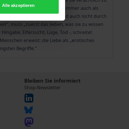
hie über sie spricht, droht sie sie verächtlich zu
Alle akzeptieren
rankhaft, irrational und damit immer auch als
das Bewusstsein (Descartes), und auch nicht durch
heit“, muss „zuerst das lieben, was sie zu wissen
Hingabe, Eifersucht, Lüge, Tod -, schreitet
Menschen erweist: die Liebe als „erotisches
ngsten Begriffe.“
Bleiben Sie informiert
Shop-Newsletter