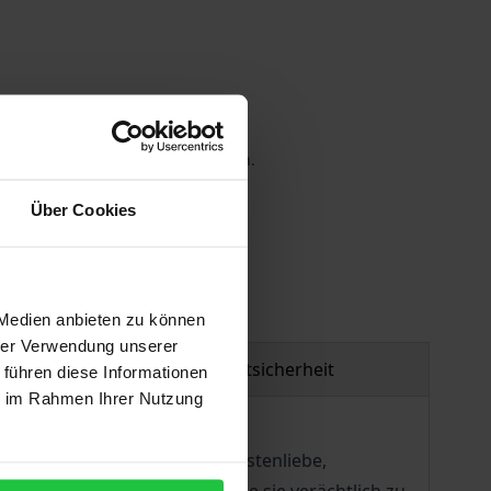
 die MwSt. an der Kasse variieren.
Über Cookies
gen
 Medien anbieten zu können
hrer Verwendung unserer
Produktsicherheit
 führen diese Informationen
ie im Rahmen Ihrer Nutzung
empfindung und abstrakte Nächstenliebe,