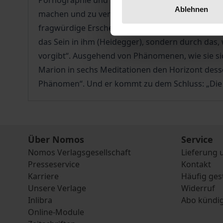
Pornographie und Sentimentalität -, aber wir vers
Ablehnen
machen und zu verraten. Sie wird ausgehend vom 
fragwürdige Erscheinung gilt. Marion bestreitet 
das Sein in ihm (Heidegger), sondern durch das, w
vorgibt“. Ausgehend von Phänomenen, wie sie sich
Marion in sechs Meditationen den Horizont desse
Phänomen“. Und er kommt zu dem Schluss: „Die Lie
Über Nomos
Service
Nomos Verlagsgesellschaft
Lieferung 
Presseservice
Kontakt
Karriere
Häufig ges
Unsere Verlage
Widerruf
Inlibra
Abo kündi
Online-Module