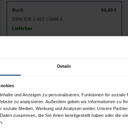
Buch
68,00 €
ISBN 978-3-487-15848-8
Lieferbar
Preisangaben inkl. MwSt. Abhängig von der Lieferadresse kann
In den Warenkorb
Zur Wunschliste hinzufü
Details
Hinweise zu Versandkosten
Cookies
nhalte und Anzeigen zu personalisieren, Funktionen für soziale
Website zu analysieren. Außerdem geben wir Informationen zu I
Bibliografische Angaben
r soziale Medien, Werbung und Analysen weiter. Unsere Partner
 Daten zusammen, die Sie ihnen bereitgestellt haben oder die s
n.
der fahrende Musikant die künstlerische Autonomie jeder si