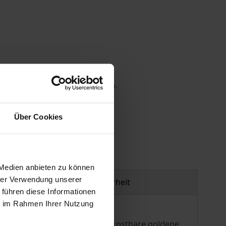
 die MwSt. an der Kasse variieren.
gen
Über Cookies
 Medien anbieten zu können
hrer Verwendung unserer
Produktsicherheit
 führen diese Informationen
ie im Rahmen Ihrer Nutzung
cheren Existenz vorzieht. Die kostbare goldene