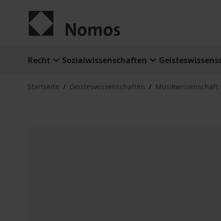
Zum Inhalt springen
Recht
Sozialwissenschaften
Geisteswissens
Startseite
/
Geisteswissenschaften
/
Musikwissenschaft