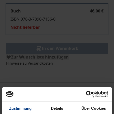
Buch
46,00 €
ISBN 978-3-7890-7156-0
Nicht lieferbar
In den Warenkorb
Zur Wunschliste hinzufügen
Hinweise zu Versandkosten
Beschreibung
Gefängnisse gelten in der öffentlichen Diskussion
Zustimmung
Details
Über Cookies
weitgehend als veränderungsresistente