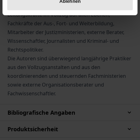
Ablehnen
Das Werk richtet sich in erster Linie an
Leitungskräfte im Vollzug auf allen Ebenen,
Fachkräfte der Aus-, Fort- und Weiterbildung,
Mitarbeiter der Justizministerien, externe Berater,
Wissenschaftler, Journalisten und Kriminal- und
Rechtspolitiker.
Die Autoren sind überwiegend langjährige Praktiker
aus den Vollzugsanstalten und aus den
koordinierenden und steuernden Fachministerien
sowie externe Organisationsberater und
Fachwissenschaftler.
Bibliografische Angaben
Produktsicherheit