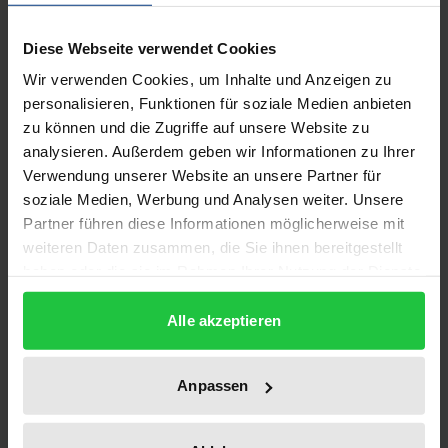
Institutionen. In den Medien wird nur sehr selten
über den wirklichen Alltag hinter den Mauern
Diese Webseite verwendet Cookies
berichtet. Deshalb will dieses Buch aufklären –
Wir verwenden Cookies, um Inhalte und Anzeigen zu
aufklären über den anhaltenden und immer mehr
personalisieren, Funktionen für soziale Medien anbieten
zu können und die Zugriffe auf unsere Website zu
an Bedeutung gewinnenden Prozeß der
analysieren. Außerdem geben wir Informationen zu Ihrer
Modernisierung in deutschen, österreichischen und
Verwendung unserer Website an unsere Partner für
schweizerischen Justizvollzugsanstalten.
soziale Medien, Werbung und Analysen weiter. Unsere
Gefängnisse werden als lernende Organisationen
Partner führen diese Informationen möglicherweise mit
verstanden, die alle Kräfte der Mitarbeitenden und
weiteren Daten zusammen, die Sie ihnen bereitgestellt
des Managements dafür einsetzen, die Ziele des
haben oder die sie im Rahmen Ihrer Nutzung der Dienste
gesammelt haben.
modernen Behandlungsvollzuges immer besser zu
Alle akzeptieren
realisieren. Bausteine und Instrumente der
Organisationsentwicklung und des
Vollzugsmanagements werden exemplarisch
Anpassen
dargestellt – eingebunden in ein Konzept der Neuen
Steuerung und der kriminalpolitischen Innovation.