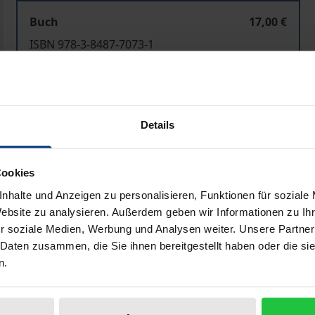
Buch
17,00 €
ISBN 978-3-8487-7073-1
Nicht lieferbar
In den Warenkorb
Zur Wunschliste hinzufü
Details
Hinweise zu Versandkosten
Cookies
Bitte bestellen Sie via eMail: jahrbuch@gema.de
nhalte und Anzeigen zu personalisieren, Funktionen für soziale
Website zu analysieren. Außerdem geben wir Informationen zu I
r soziale Medien, Werbung und Analysen weiter. Unsere Partner
liografische Angaben
Zusatzmaterial
 Daten zusammen, die Sie ihnen bereitgestellt haben oder die s
n.
en-Baden erschienene, GEMA-Jahrbuch 2021/2022 liegt nun 