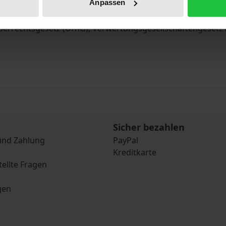
Anpassen
d Texte zur Struktur und wirtschaftlichen Situation der G
berrechtsgesetz (UrhG), Verwertungsgesellschaftengesetz (
Sicher bezahlen
und Zahlung
PayPal
Kreditkarte
tellte Fragen
gen