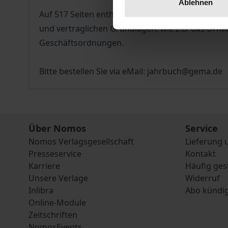
Ablehnen
Auf 517 Seiten enthält es umfassende Angaben un
und vertraglichen Grundlagen, wie z.B. das Urhe
Geschäftsordnungen.
Bitte bestellen Sie via eMail: jahrbuch@gema.de
Über Nomos
Service
Nomos Verlagsgesellschaft
Lieferung 
Presseservice
Kontakt
Karriere
Häufig ges
Unsere Verlage
Widerruf
Inlibra
Abo kündi
Online-Module
Zeitschriften
NomosEvents