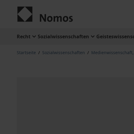
Zum Inhalt springen
Recht
Sozialwissenschaften
Geisteswissens
Startseite
/
Sozialwissenschaften
/
Medienwissenschaft