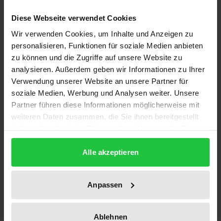
als genug. Je jünger die Darstellung, desto
Diese Webseite verwendet Cookies
reichhaltiger das Angebot. Umso mehr stellen sich
Wir verwenden Cookies, um Inhalte und Anzeigen zu
die Fragen: Welche dieser Bilder treffen den Kern?
personalisieren, Funktionen für soziale Medien anbieten
Welche sagen etwas aus über das, was die
zu können und die Zugriffe auf unsere Website zu
Künstlerpersönlichkeit definierte: ihre Erfahrungen,
analysieren. Außerdem geben wir Informationen zu Ihrer
Verwendung unserer Website an unsere Partner für
ihre Visionen, Träume und Wünsche, ihre Erfolge
soziale Medien, Werbung und Analysen weiter. Unsere
und Enttäuschungen, ihre motivierenden Kräfte,
Partner führen diese Informationen möglicherweise mit
Leitbilder und Initialzündungen? Welche dieser
weiteren Daten zusammen, die Sie ihnen bereitgestellt
Bilder verdienen wirklich die Bezeichnung „Bildnis“?
haben oder die sie im Rahmen Ihrer Nutzung der Dienste
In vierundzwanzig Einzelstudien zu
gesammelt haben.
Künstlerpersönlichkeiten wie Lully, Bach, Haydn,
Alle akzeptieren
Schubert, Liszt, Verdi, Wagner oder Ravel geht Ute
Jung-Kaiser diesen Fragen unter Rückgriff auf z. T.
Anpassen
unbekanntes und entlegenes Bildmaterial nach.
Musikwissenschaftliche Vorbehalte gegenüber der
Ablehnen
Aussagekraft von Bildnissen sind bekannt, aber