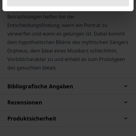
ästhetisch widerlegbar. Vergleichende
Betrachtungen helfen bei der
Entscheidungsfindung, wann ein Porträt zu
verwerfen und wann es gelungen ist. Dabei kommt
dem hypothetischen Bildnis des mythischen Sängers
Orpheus, dem Ideal eines Musikers schlechthin,
Vorbildcharakter zu und erhebt es zum Prototypen
des gesuchten Ideals.
Bibliografische Angaben
Rezensionen
Produktsicherheit