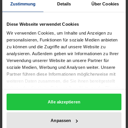
Das ›Fin de siècle‹, die Ästhetik des späten 19. und
Zustimmung
Details
Über Cookies
frühen 20. Jahrhunderts, ist geprägt von einer
Hinwendung zum Imaginären. Gegen die
Diese Webseite verwendet Cookies
zunehmende positivistisch-naturwissenschaftliche
Wir verwenden Cookies, um Inhalte und Anzeigen zu
Welterfassung, aber auch gegen die atomistische
personalisieren, Funktionen für soziale Medien anbieten
Lebenswelterfahrung im Zuge der Industrialisierung
zu können und die Zugriffe auf unsere Website zu
und Verstädterung werden Räume der Phantasie
analysieren. Außerdem geben wir Informationen zu Ihrer
erschaffen, die von Entgrenzung und
Verwendung unserer Website an unsere Partner für
Verschmelzung, einer rauschhaften Anarchie der
soziale Medien, Werbung und Analysen weiter. Unsere
Psyche und einer neuen Wahrnehmung von Körper,
Partner führen diese Informationen möglicherweise mit
weiteren Daten zusammen, die Sie ihnen bereitgestellt
Raum, Zeit und Klang bestimmt sind. Die in diesem
haben oder die sie im Rahmen Ihrer Nutzung der Dienste
Band versammelten Beiträge (u.a. David Wellbery,
gesammelt haben.
Hans-Ulrich Gumbrecht, Hermann Danuser,
Alle akzeptieren
Gottfried Boehm, Wolfgang Iser) nähern sich dem
Phänomen aus verschiedenen Perspektiven.
Anpassen
Diskursanalytisch wird gefragt nach den