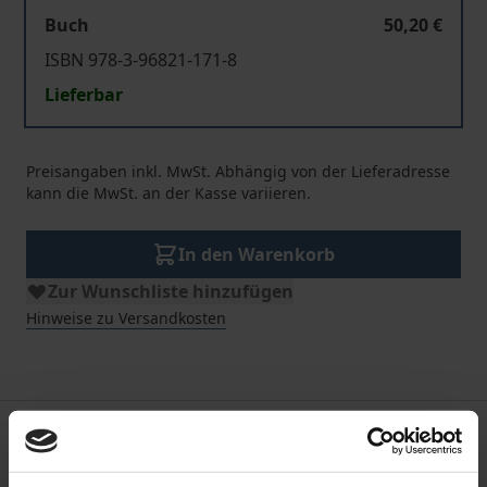
Buch
50,20 €
ISBN 978-3-96821-171-8
Lieferbar
Preisangaben inkl. MwSt. Abhängig von der Lieferadresse
kann die MwSt. an der Kasse variieren.
In den Warenkorb
Zur Wunschliste hinzufügen
Hinweise zu Versandkosten
Beschreibung