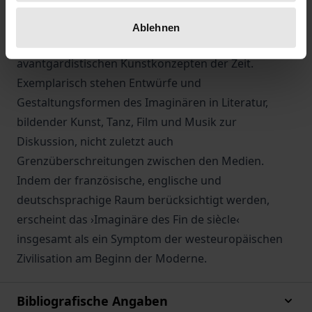
Wechselbezügen zwischen Wissenschaft und
Künsten: zwischen Philosophie, Religion,
Ablehnen
Lebenswissenschaft, Psychoanalyse und den
avantgardistischen Kunstkonzepten der Zeit.
Exemplarisch stehen Entwürfe und
Gestaltungsformen des Imaginären in Literatur,
bildender Kunst, Tanz, Film und Musik zur
Diskussion, nicht zuletzt auch
Grenzüberschreitungen zwischen den Medien.
Indem der französische, englische und
deutschsprachige Raum berücksichtigt werden,
erscheint das ›Imaginäre des Fin de siècle‹
insgesamt als ein Symptom der westeuropäischen
Zivilisation am Beginn der Moderne.
Bibliografische Angaben