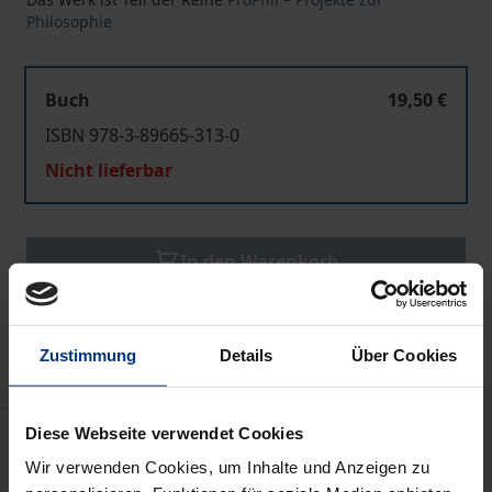
Philosophie
Buch
19,50 €
ISBN 978-3-89665-313-0
Nicht lieferbar
In den Warenkorb
Zur Wunschliste hinzufügen
Hinweise zu Versandkosten
Zustimmung
Details
Über Cookies
Diese Webseite verwendet Cookies
Beschreibung
Wir verwenden Cookies, um Inhalte und Anzeigen zu