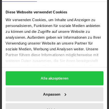
Diese Webseite verwendet Cookies
In den Warenkorb
Wir verwenden Cookies, um Inhalte und Anzeigen zu
Zur Wunschliste hinzufügen
personalisieren, Funktionen für soziale Medien anbieten
Hinweise zu Versandkosten
zu können und die Zugriffe auf unsere Website zu
analysieren. Außerdem geben wir Informationen zu Ihrer
Verwendung unserer Website an unsere Partner für
soziale Medien, Werbung und Analysen weiter. Unsere
Beschreibung
Partner führen diese Informationen möglicherweise mit
weiteren Daten zusammen, die Sie ihnen bereitgestellt
haben oder die sie im Rahmen Ihrer Nutzung der Dienste
Wie konstruiert die Offenbarungsschrift des Islams
gesammelt haben.
die Geschlechter? Nimet Şeker wirft einen Blick auf
Alle akzeptieren
die grundlegenden koranischen Konzeptionen von
Geschlecht und untersucht, ob eine göttliche
Hierarchie zwischen den Geschlechtern festgelegt
Anpassen
wird. Das Buch erforscht, wie vormoderne und
zeitgenössische exegetische Denker:innen