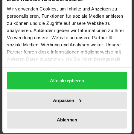
Zur Wunschliste hinzufügen
Wir verwenden Cookies, um Inhalte und Anzeigen zu
Hinweise zu Versandkosten
personalisieren, Funktionen für soziale Medien anbieten
zu können und die Zugriffe auf unsere Website zu
analysieren. Außerdem geben wir Informationen zu Ihrer
Verwendung unserer Website an unsere Partner für
Beschreibung
soziale Medien, Werbung und Analysen weiter. Unsere
Partner führen diese Informationen möglicherweise mit
weiteren Daten zusammen, die Sie ihnen bereitgestellt
Das Werk behandelt die rechtlichen
haben oder die sie im Rahmen Ihrer Nutzung der Dienste
Herausforderungen des autonomen und vernetzten
gesammelt haben.
Fahrens in Deutschland, indem wichtige Probleme,
Alle akzeptieren
Diskussionsstände und Lösungsansätze vorgestellt
werden. Der Fokus wird dabei vor allem auf
Anpassen
neuartige Wechselwirkungen zwischen
Straßenverkehrsrecht, Datenschutzrecht, IT-
Sicherheitsrecht, Haftungsrecht, Strafrecht und
Ablehnen
Wettbewerbsrecht gelegt. Das Werk ist sowohl für