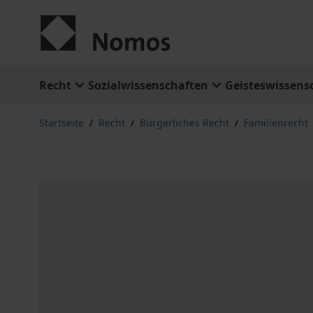
Zum Inhalt springen
Recht
Sozialwissenschaften
Geisteswissens
Startseite
/
Recht
/
Bürgerliches Recht
/
Familienrecht