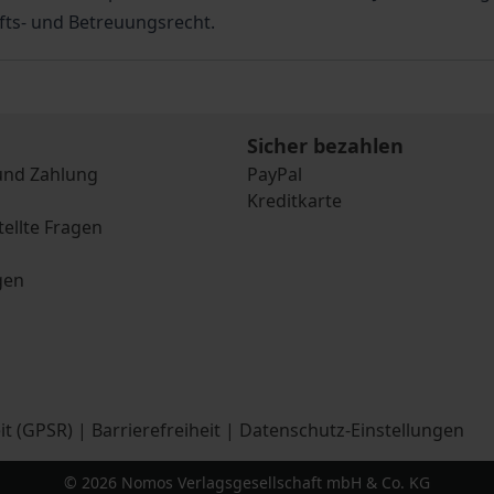
ts- und Betreuungsrecht.
Sicher bezahlen
und Zahlung
PayPal
Kreditkarte
tellte Fragen
gen
it (GPSR)
|
Barrierefreiheit
|
Datenschutz-Einstellungen
© 2026 Nomos Verlagsgesellschaft mbH & Co. KG