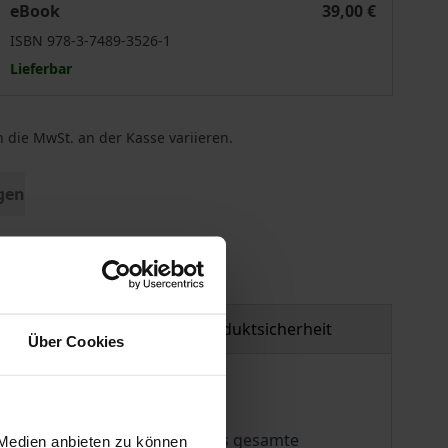
eBook
39,00 €
ISBN 978-3-7489-3526-1
Lieferbar
 die MwSt. an der Kasse variieren.
gen
tzmaterial
Produktsicherheit
Über Cookies
nd umfassend und betreffen das gesamte
 Medien anbieten zu können