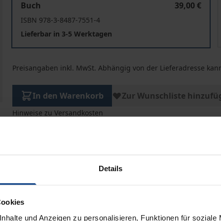
Buch
39,00 €
ISBN 978-3-8487-7551-4
Lieferbar in 3-5 Werktagen
Preisangaben inkl. MwSt. Abhängig von der Lieferadresse kann
In den Warenkorb
Zur Wunschliste hinzufü
Hinweise zu Versandkosten
he Angaben
Rezensionen
Zusa
Details
Cookies
cht
echts ist seit dem 1.1.2023 in Kraft – die Änderungen si
nhalte und Anzeigen zu personalisieren, Funktionen für soziale