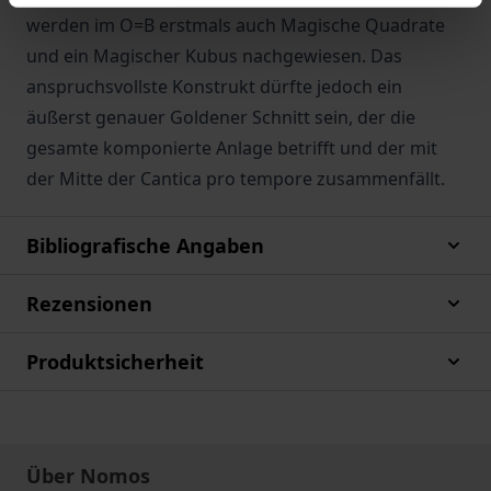
werden im O=B erstmals auch Magische Quadrate
und ein Magischer Kubus nachgewiesen. Das
anspruchsvollste Konstrukt dürfte jedoch ein
äußerst genauer Goldener Schnitt sein, der die
gesamte komponierte Anlage betrifft und der mit
der Mitte der Cantica pro tempore zusammenfällt.
Bibliografische Angaben
Rezensionen
Produktsicherheit
Über Nomos