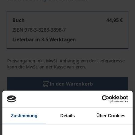
Buch
44,95 €
ISBN 978-3-8288-3898-7
Lieferbar in 3-5 Werktagen
Preisangaben inkl. MwSt. Abhängig von der Lieferadresse
kann die MwSt. an der Kasse variieren.
In den Warenkorb
Zur Wunschliste hinzufügen
Hinweise zu Versandkosten
Zustimmung
Details
Über Cookies
Beschreibung