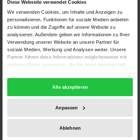
Diese Webseite verwendet Cookies
Wir verwenden Cookies, um Inhalte und Anzeigen zu
Bachs ‚Orgelbüchlein‘ (O=B) galt bislang als
personalisieren, Funktionen für soziale Medien anbieten
musikalischer Torso. Lediglich 46 von den insgesamt
zu können und die Zugriffe auf unsere Website zu
164 im Autograph eingetragenen Choraltiteln
analysieren. Außerdem geben wir Informationen zu Ihrer
wurden auch komponiert. Felix Pachlatko liefert
Verwendung unserer Website an unsere Partner für
soziale Medien, Werbung und Analysen weiter. Unsere
anhand neu entdeckter arithmetischer Strukturen
Partner führen diese Informationen möglicherweise mit
im Werk den Nachweis, dass das O=B nicht nur als in
weiteren Daten zusammen, die Sie ihnen bereitgestellt
seiner vorliegenden Form geplant, sondern auch als
haben oder die sie im Rahmen Ihrer Nutzung der Dienste
vollendet betrachtet werden muss. Dabei ist die Art
gesammelt haben.
und Weise, wie Bach das O=B strukturierte, nicht
Alle akzeptieren
neuartig. Die Grundlagen dieser Verbindung von
Musik und Mathematik liegen im pythagoreischen
Anpassen
Denken begründet. Beispiele hierzu lassen sich in
der Musik von der Mitte des 14. Jahrhunderts bis hin
Ablehnen
zu Bachs unmittelbaren Vorgängern finden. Neben
ganzzahligen Verhältnissen und Goldenen Schnitten