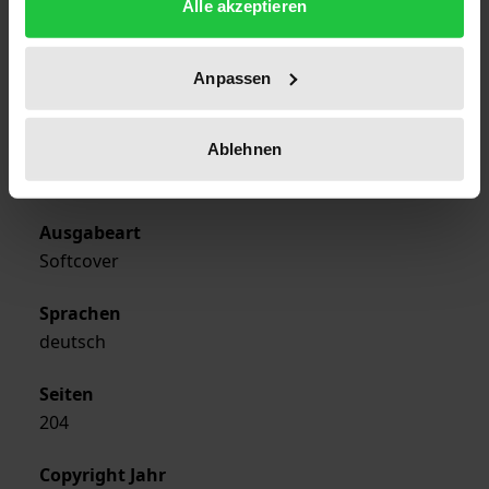
Alle akzeptieren
01.09.2005
Erscheinungsjahr
Anpassen
2005
Ablehnen
Verlag
Ergon
Ausgabeart
Softcover
Sprachen
deutsch
Seiten
204
Copyright Jahr