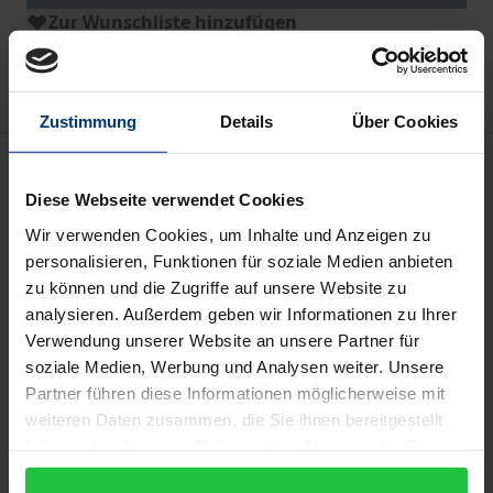
Zur Wunschliste hinzufügen
Hinweise zu Versandkosten
Zustimmung
Details
Über Cookies
Bibliografische Angaben
Diese Webseite verwendet Cookies
Wir verwenden Cookies, um Inhalte und Anzeigen zu
Auflage
personalisieren, Funktionen für soziale Medien anbieten
1
zu können und die Zugriffe auf unsere Website zu
analysieren. Außerdem geben wir Informationen zu Ihrer
ISBN
Verwendung unserer Website an unsere Partner für
978-3-89913-445-2
soziale Medien, Werbung und Analysen weiter. Unsere
Partner führen diese Informationen möglicherweise mit
Untertitel
weiteren Daten zusammen, die Sie ihnen bereitgestellt
Eine wissenschaftsgeschichtliche Untersuchung
haben oder die sie im Rahmen Ihrer Nutzung der Dienste
gesammelt haben.
Erscheinungsdatum