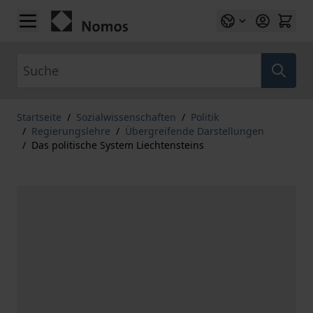
Zum Inhalt springen
Suche
Startseite
/
Sozialwissenschaften
/
Politik
/
Regierungslehre
/
Übergreifende Darstellungen
/
Das politische System Liechtensteins