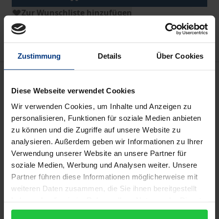
Zur Wunschliste hinzufügen
Hinweise zu Versandkosten
Zustimmung
Details
Über Cookies
Beschreibung
Diese Webseite verwendet Cookies
Das Handbuch liefert in 23 kompakten Kapiteln
Wir verwenden Cookies, um Inhalte und Anzeigen zu
ausgewiesener Expert:innen des Liechtenstein-
personalisieren, Funktionen für soziale Medien anbieten
zu können und die Zugriffe auf unsere Website zu
Instituts den aktuellsten und bisher vollständigsten
analysieren. Außerdem geben wir Informationen zu Ihrer
Wissensstand über alle Facetten des politischen
Verwendung unserer Website an unsere Partner für
Systems Liechtensteins, darunter Themen wie
soziale Medien, Werbung und Analysen weiter. Unsere
Kleinstaatlichkeit, Fürstenhaus, Volksrechte, Wahlen
Partner führen diese Informationen möglicherweise mit
und Außenpolitik.
weiteren Daten zusammen, die Sie ihnen bereitgestellt
Jedes in sich abgeschlossene Kapitel spannt den
haben oder die sie im Rahmen Ihrer Nutzung der Dienste
gesammelt haben.
Bogen von der historischen Entwicklung über die