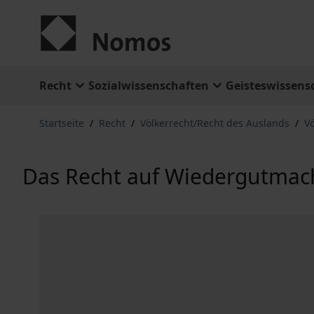
Zum Inhalt springen
Recht
Sozialwissenschaften
Geisteswissens
Startseite
/
Recht
/
Völkerrecht/Recht des Auslands
/
Vö
Das Recht auf Wiedergutma