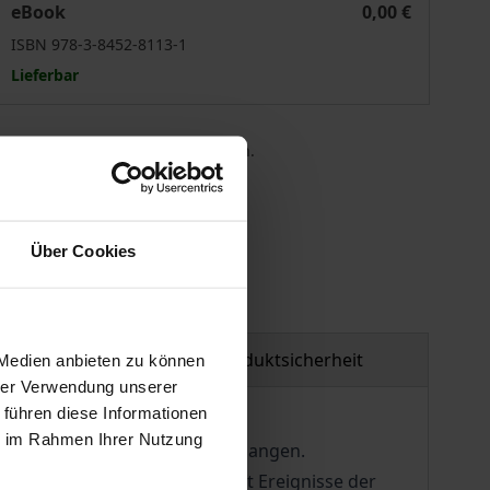
eBook
0,00 €
ISBN 978-3-8452-8113-1
Lieferbar
 die MwSt. an der Kasse variieren.
gen
Über Cookies
tzmaterial
Produktsicherheit
 Medien anbieten zu können
hrer Verwendung unserer
 führen diese Informationen
ie im Rahmen Ihrer Nutzung
lfe und Wiedergutmachung verlangen.
 Band untersucht beispielhaft Ereignisse der