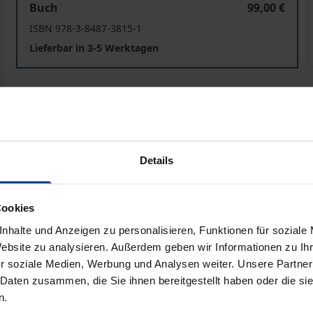
Buch
99,00 €
ISBN 978-3-8487-3815-1
Lieferbar in 3-5 Werktagen
Preisangaben inkl. MwSt. Abhängig von der Lieferadresse kann
In den Warenkorb
Zur Wunschliste hinzufü
Hinweise zu Versandkosten
Details
Cookies
he Angaben
Rezensionen
Zusa
nhalte und Anzeigen zu personalisieren, Funktionen für soziale
Website zu analysieren. Außerdem geben wir Informationen zu I
r soziale Medien, Werbung und Analysen weiter. Unsere Partner
 Daten zusammen, die Sie ihnen bereitgestellt haben oder die s
etzt worden, sind es die Menschenrechte selbst, die Abhi
n.
 sind mit Erfahrungen elementaren Unrechts verbunden. Der