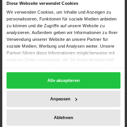
Diese Webseite verwendet Cookies
Der Autor fragt nach den Gründen für dieses
Wir verwenden Cookies, um Inhalte und Anzeigen zu
Scheitern – und stößt damit in eine
personalisieren, Funktionen für soziale Medien anbieten
Forschungslücke. Ausgehend von theoretischen
zu können und die Zugriffe auf unsere Website zu
Überlegungen zur Interaktion politischer
analysieren. Außerdem geben wir Informationen zu Ihrer
Organisationen und Gruppen untersucht er Fälle
Verwendung unserer Website an unsere Partner für
aus dem deutschen Links- und Rechtsextremismus.
soziale Medien, Werbung und Analysen weiter. Unsere
Das Ergebnis ist ein Erklärungsansatz, der auch auf
Partner führen diese Informationen möglicherweise mit
weiteren Daten zusammen, die Sie ihnen bereitgestellt
Kooperationsversuche jenseits der Links-Rechts-
haben oder die sie im Rahmen Ihrer Nutzung der Dienste
Dichotomie anwendbar sein dürfte.
gesammelt haben.
Alle akzeptieren
Bibliografische Angaben
Anpassen
Rezensionen
Zusatzmaterial
Ablehnen