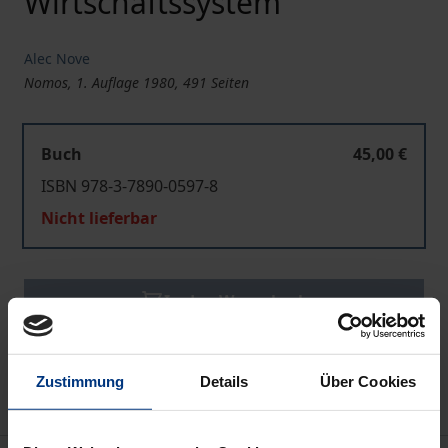
Wirtschaftssystem
Alec Nove
Nomos, 1. Auflage 1980, 491 Seiten
Buch
45,00 €
ISBN 978-3-7890-0597-8
Nicht lieferbar
In den Warenkorb
Zur Wunschliste hinzufügen
Hinweise zu Versandkosten
Zustimmung
Details
Über Cookies