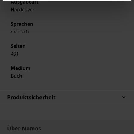
Ausgabeart
Hardcover
Sprachen
deutsch
Seiten
491
Medium
Buch
Produktsicherheit
Über Nomos