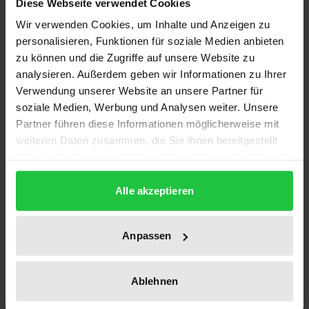
Diese Webseite verwendet Cookies
Bibliografische Angaben
Wir verwenden Cookies, um Inhalte und Anzeigen zu
personalisieren, Funktionen für soziale Medien anbieten
Auflage
zu können und die Zugriffe auf unsere Website zu
analysieren. Außerdem geben wir Informationen zu Ihrer
1
Verwendung unserer Website an unsere Partner für
soziale Medien, Werbung und Analysen weiter. Unsere
ISBN
Partner führen diese Informationen möglicherweise mit
978-3-7890-0597-8
weiteren Daten zusammen, die Sie ihnen bereitgestellt
haben oder die sie im Rahmen Ihrer Nutzung der Dienste
Erscheinungsdatum
gesammelt haben.
08.12.1980
Alle akzeptieren
Erscheinungsjahr
1980
Anpassen
Verlag
Nomos
Ablehnen