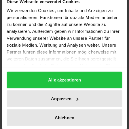
Diese Webseite verwendet Cookies
verständliche Darstellung des vorläufigen
Wir verwenden Cookies, um Inhalte und Anzeigen zu
Rechtsschutzes in Sozialsachen. Es verknüpft das
personalisieren, Funktionen für soziale Medien anbieten
Verfahrens- mit dem materiellen Recht und liefert
zu können und die Zugriffe auf unsere Website zu
für die existenzsichernden Leistungsbereiche
analysieren. Außerdem geben wir Informationen zu Ihrer
Verwendung unserer Website an unsere Partner für
konkrete Formulierungshinweise für einen
soziale Medien, Werbung und Analysen weiter. Unsere
erfolgreichen Eilantrag und für die Richtigkeit und
Partner führen diese Informationen möglicherweise mit
Nachvollziehbarkeit von Eilbeschlüssen.
weiteren Daten zusammen, die Sie ihnen bereitgestellt
Die topaktuelle Neuauflage
haben oder die sie im Rahmen Ihrer Nutzung der Dienste
• bringt Sie auf den aktuellen Stand von
gesammelt haben.
Gesetzgebung und Rechtsprechung
Alle akzeptieren
• behandelt praxisnah alle relevanten Probleme und
Fallkonstellationen des sozialgerichtlichen
Anpassen
Eilverfahrens
• enthält zahlreiche Checklisten, Muster sowie
Ablehnen
Beispiele und
• ermöglicht so eine schnelle, zeitsparende und