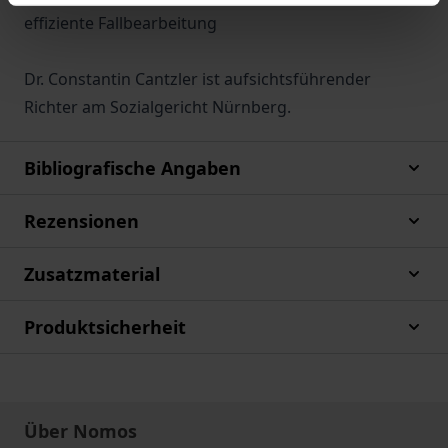
effiziente Fallbearbeitung
Dr. Constantin Cantzler ist aufsichtsführender
Richter am Sozialgericht Nürnberg.
Bibliografische Angaben
Rezensionen
Zusatzmaterial
Produktsicherheit
Über Nomos