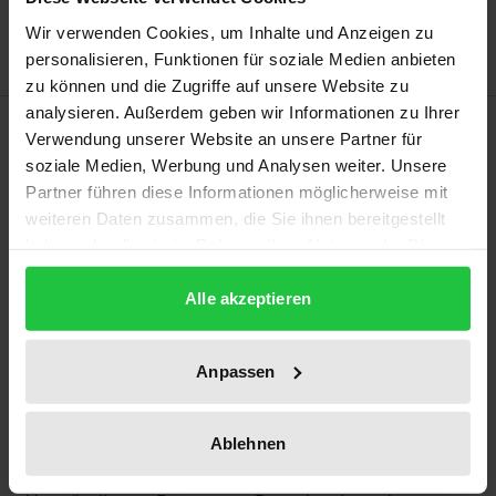
Hinweise zu Versandkosten
Wir verwenden Cookies, um Inhalte und Anzeigen zu
personalisieren, Funktionen für soziale Medien anbieten
zu können und die Zugriffe auf unsere Website zu
analysieren. Außerdem geben wir Informationen zu Ihrer
Beschreibung
Verwendung unserer Website an unsere Partner für
soziale Medien, Werbung und Analysen weiter. Unsere
Eine Sozialpädagogik, die weder bestehende
Partner führen diese Informationen möglicherweise mit
weiteren Daten zusammen, die Sie ihnen bereitgestellt
Verhältnisse bloß affirmiert noch ihre eigene
haben oder die sie im Rahmen Ihrer Nutzung der Dienste
Handlungsfähigkeit durch richtungslose Kritik auf
gesammelt haben.
die Probe stellt, benötigt eine Konzeption des
Alle akzeptieren
Subjekts. Aus demokratischer Warte heraus zeigt
sich: Eine solche Konzeption ist eben nicht nur eine
Anpassen
Frage der Perspektive, sondern muss einen
vorsichtig universalistischen Gehalt vertreten. Wie
dieses Buch nämlich zeigen soll, verbinden sich
Ablehnen
hinsichtlich der Subjektivität und pädagogischer