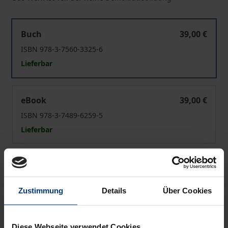
Das Subjekt in der Pädagogik des Sozialen
Buch
39,00 €
ISBN 978-3-7560-3325-6
Lieferbar
Das Subjekt in der Pädagogik des Sozialen
eBook
39,00 €
ISBN 978-3-7489-6259-5
Lieferbar
Preisangaben inkl. MwSt. Abhängig von der Lieferadresse
kann die MwSt. an der Kasse variieren.
Zustimmung
Details
Über Cookies
In den Warenkorb
Zur Wunschliste hinzufügen
Diese Webseite verwendet Cookies