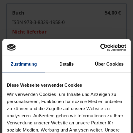
Buch
54,00 €
ISBN 978-3-8329-1958-0
Nicht lieferbar
In den Warenkorb
Zustimmung
Details
Über Cookies
Zur Wunschliste hinzufügen
Hinweise zu Versandkosten
Diese Webseite verwendet Cookies
Wir verwenden Cookies, um Inhalte und Anzeigen zu
personalisieren, Funktionen für soziale Medien anbieten
Beschreibung
zu können und die Zugriffe auf unsere Website zu
analysieren. Außerdem geben wir Informationen zu Ihrer
Mit seiner Verabschiedung und seinen
Verwendung unserer Website an unsere Partner für
Erneuerungen bis zuletzt in 2005 löste nahezu 10
soziale Medien, Werbung und Analysen weiter. Unsere