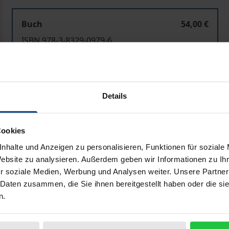
Buch
54,00 €
ISBN 978-3-8329-0979-6
Nicht lieferbar
Details
In den Warenkorb
Zur Wunschliste hinzufü
Hinweise zu Versandkosten
Cookies
nhalte und Anzeigen zu personalisieren, Funktionen für soziale
Website zu analysieren. Außerdem geben wir Informationen zu I
Bibliografische Angaben
r soziale Medien, Werbung und Analysen weiter. Unsere Partner
 Daten zusammen, die Sie ihnen bereitgestellt haben oder die s
n.
ie vor für die abhängig Beschäftigten die Hauptquelle der 
l der Verbesserung der Alterssicherung von Frauen ist die 