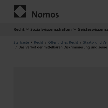
Zum Inhalt springen
Recht
Sozialwissenschaften
Geisteswissens
Startseite
/
Recht
/
Öffentliches Recht
/
Staats- und Ve
/
Das Verbot der mittelbaren Diskriminierung und sein