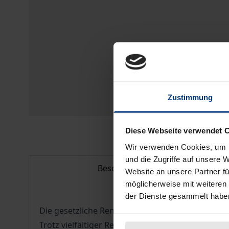
Zustimmung
Diese Webseite verwendet 
Wir verwenden Cookies, um I
und die Zugriffe auf unsere 
Beschreibung
Website an unsere Partner fü
möglicherweise mit weiteren
der Dienste gesammelt habe
Die gesetzliche Rentenversicherung stellt nach w
Trotz vielfältiger Reformbemühungen mit dem Zie