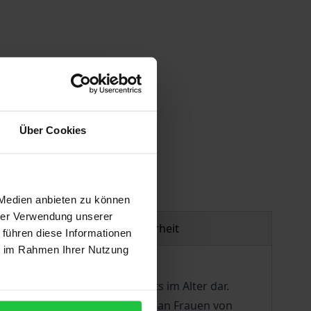
Über Cookies
gen
 Medien anbieten zu können
hrer Verwendung unserer
Produktsicherheit
 führen diese Informationen
ie im Rahmen Ihrer Nutzung
Sicherung des Lebensunterhalts im Alter dar.
durchschnittliche Altersrente an Frauen von