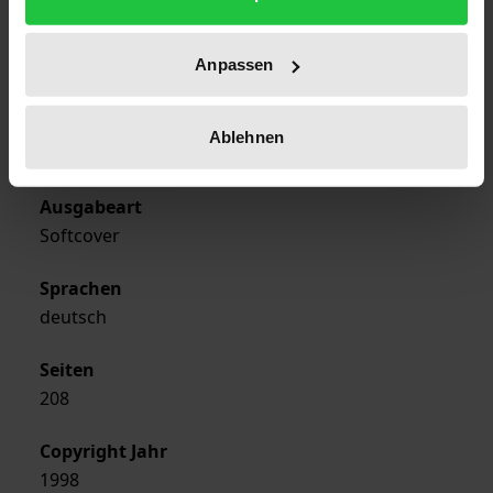
Erscheinungsjahr
Anpassen
1998
Verlag
Ablehnen
Rombach
Ausgabeart
Softcover
Sprachen
deutsch
Seiten
208
Copyright Jahr
1998