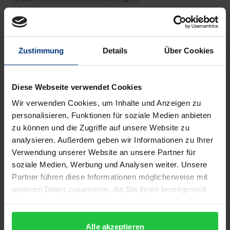
Hinweise zu Versandkosten
Zustimmung
Details
Über Cookies
Bibliografische Angaben
Diese Webseite verwendet Cookies
Auflage
Wir verwenden Cookies, um Inhalte und Anzeigen zu
1
personalisieren, Funktionen für soziale Medien anbieten
zu können und die Zugriffe auf unsere Website zu
ISBN
analysieren. Außerdem geben wir Informationen zu Ihrer
978-3-7930-9163-9
Verwendung unserer Website an unsere Partner für
soziale Medien, Werbung und Analysen weiter. Unsere
Untertitel
Partner führen diese Informationen möglicherweise mit
Abhandlungen über den Vater. Lektionen VIII
weiteren Daten zusammen, die Sie ihnen bereitgestellt
haben oder die sie im Rahmen Ihrer Nutzung der Dienste
Erscheinungsdatum
gesammelt haben.
01.01.1998
Alle akzeptieren