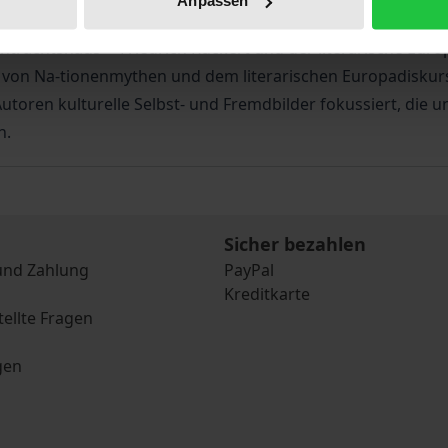
Anpassen
er 2010 von der Rückert-Gesellschaft in Zusammenarbeit m
intrachtshaus‘ – Friedrich Rückert und der literarische Eur
n von Na-tionenmythen und dem literarischen Europadiskur
oren kulturelle Selbst- und Fremdbilder fokussiert, die u
n.
Sicher bezahlen
und Zahlung
PayPal
Kreditkarte
tellte Fragen
gen