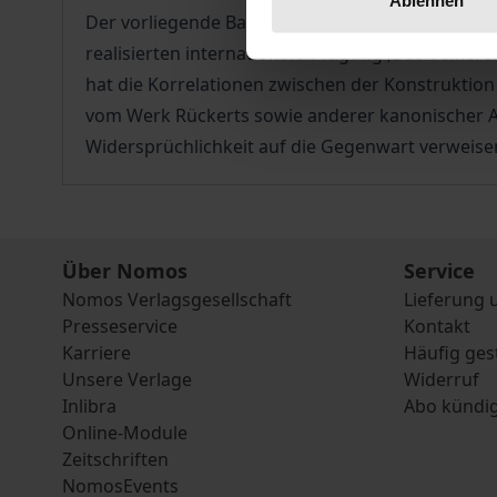
Ablehnen
Der vorliegende Band versammelt die Beiträge d
realisierten internationalen Tagung ‚Das Völkere
hat die Korrelationen zwischen der Konstruktio
vom Werk Rückerts sowie anderer kanonischer Aut
Widersprüchlichkeit auf die Gegenwart verweise
Über Nomos
Service
Nomos Verlagsgesellschaft
Lieferung 
Presseservice
Kontakt
Karriere
Häufig ges
Unsere Verlage
Widerruf
Inlibra
Abo kündi
Online-Module
Zeitschriften
NomosEvents