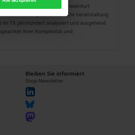
Alle akzeptieren
it dem Kulturamt der Stadt Schweinfurt
opadiskurs im 19. Jahrhundert. Die Veranstaltung
s im 19. Jahrhundert analysiert und ausgehend
ngeachtet ihrer Komplexität und
Bleiben Sie informiert
Shop-Newsletter