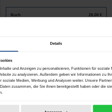
Buch
28,00 €
ISBN 978-3-89913-892-4
Lieferbar in 3-5 Werktagen
Details
Preisangaben inkl. MwSt. Abhängig von der Lieferadresse kann
Cookies
In den Warenkorb
Zur Wunschliste hinzufü
nhalte und Anzeigen zu personalisieren, Funktionen für soziale
Hinweise zu Versandkosten
Website zu analysieren. Außerdem geben wir Informationen zu I
r soziale Medien, Werbung und Analysen weiter. Unsere Partner
 Daten zusammen, die Sie ihnen bereitgestellt haben oder die s
n.
Bibliografische Angaben