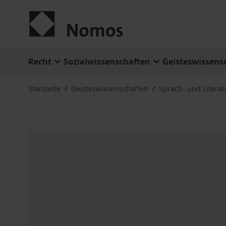
Zum Inhalt springen
Recht
Sozialwissenschaften
Geisteswissens
Startseite
/
Geisteswissenschaften
/
Sprach- und Litera