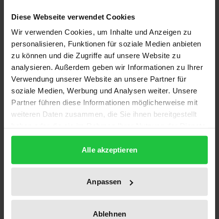
Gesellschafterbestandes und beschränkt die
Diese Webseite verwendet Cookies
Veräußerbarkeit der Geschäftsanteile. Die Autorin
Wir verwenden Cookies, um Inhalte und Anzeigen zu
untersucht, wann eine Veräußerung des GmbH-
personalisieren, Funktionen für soziale Medien anbieten
Anteils den Vorkaufsfall auslöst, wenn die Satzung
zu können und die Zugriffe auf unsere Website zu
hierzu schweigt. Erläutert wird dies am Beispiel
analysieren. Außerdem geben wir Informationen zu Ihrer
gängiger Veräußerungsgeschäfte.
Verwendung unserer Website an unsere Partner für
soziale Medien, Werbung und Analysen weiter. Unsere
Partner führen diese Informationen möglicherweise mit
Die Autorin geht weiter der Folgefrage nach, ob und
weiteren Daten zusammen, die Sie ihnen bereitgestellt
wie austrittswillige Gesellschafter das
haben oder die sie im Rahmen Ihrer Nutzung der Dienste
satzungsmäßige Vorkaufsrecht durch geschickte
gesammelt haben.
Vertragsgestaltung umgehen können. In diesem
Alle akzeptieren
Zusammenhang ermittelt sie, wann tatsächlich eine
Umgehung der Vorkaufsbindung vorliegt. Das Werk
Anpassen
zeigt die Rechtsfolgen der Satzungsumgehung auf
und gibt Hinweise, wie die Gesellschafter durch
gezielte Satzungsgestaltung eine Umgehung des
Ablehnen