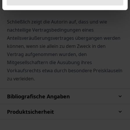
Vorkaufsrechts verhindern können.
Schließlich zeigt die Autorin auf, dass und wie
nachteilige Vertragsbedingungen eines
Anteilsveräußerungsvertrages übergangen werden
können, wenn sie allein zu dem Zweck in den
Vertrag aufgenommen wurden, den
Mitgesellschaftern die Ausübung ihres
Vorkaufsrechts etwa durch besondere Preisklauseln
zu verleiden.
Bibliografische Angaben
Produktsicherheit