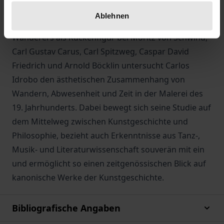
Wanderer tatsächlich verschwindet oder wieder
Ablehnen
zurückkehrt. Anhand von 7 Darstellungen des
Wanderers als Rückenfigur bei Moritz von Schwind,
Carl Gustav Carus, Carl Spitzweg, Caspar David
Friedrich und Arnold Böcklin untersucht Carlos
Idrobo den ästhetischen Zusammenhang von
Wandern, Abwesenheit und Zeit in der Malerei des
19. Jahrhunderts. Dabei bewegt sich seine Studie auf
dem Mittelweg zwischen Kunstgeschichte und
Philosophie, bezieht auch Erkenntnisse aus Tanz-,
Musik- und Literaturwissenschaft souverän mit ein
und ermöglicht so einen zeitgenössischen Blick auf
kanonische Werke der Kunstgeschichte.
Bibliografische Angaben