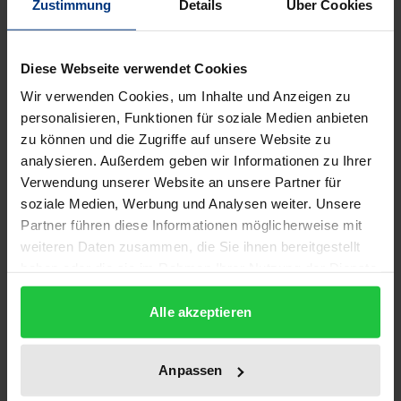
Zustimmung
Details
Über Cookies
Die Darstellung des Abschieds zählt seit der Antike
zu den großen Themen in der bildenden Kunst,
ebenso wie in Musik und Literatur. Insbesondere der
Diese Webseite verwendet Cookies
Aufbruch des Wanderers am Beginn seiner Reise mit
Wir verwenden Cookies, um Inhalte und Anzeigen zu
oftmals unbestimmtem Ziel hat unzählige
personalisieren, Funktionen für soziale Medien anbieten
zu können und die Zugriffe auf unsere Website zu
bedeutende Maler und Zeichner beschäftigt und
analysieren. Außerdem geben wir Informationen zu Ihrer
auch den Betrachter zu philosophischen
Verwendung unserer Website an unsere Partner für
Überlegungen herausgefordert: Wie erscheint das,
soziale Medien, Werbung und Analysen weiter. Unsere
was von uns weggeht? Zu Beginn der Wanderschaft
Partner führen diese Informationen möglicherweise mit
ist das Gesicht des Wanderers noch erkennbar, bald
weiteren Daten zusammen, die Sie ihnen bereitgestellt
nur sein Profil, bald der Rücken. Langsam bewegt er
haben oder die sie im Rahmen Ihrer Nutzung der Dienste
gesammelt haben.
sich in die Anonymität und seine individuellen
Alle akzeptieren
Charakterzüge verschwinden. Zurück bleibt das Bild
einer Rückenfigur – scheinbar bewegungslos und
dennoch im Aufbruch. Und alles, was wir erfahren,
Anpassen
ist eine Erwartung des Moments, in dem der