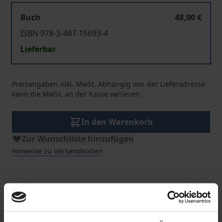
Buch
48,00 €
ISBN 978-3-487-15693-4
Lieferbar
Preisangaben inkl. MwSt. Abhängig von der Lieferadresse
kann die MwSt. an der Kasse variieren.
In den Warenkorb
Zur Wunschliste hinzufügen
Hinweise zu Versandkosten
Beschreibung