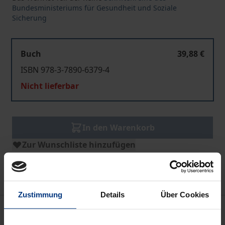
Bundesministeriums für Gesundheit und Soziale
Sicherung
Buch
39,88 €
ISBN 978-3-7890-6379-4
Nicht lieferbar
In den Warenkorb
Zur Wunschliste hinzufügen
Hinweise zu Versandkosten
Zustimmung
Details
Über Cookies
Beschreibung