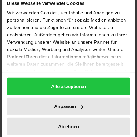
Diese Webseite verwendet Cookies
Die vom BMG herausgegebenen »Daten des
Wir verwenden Cookies, um Inhalte und Anzeigen zu
Gesundheitswesens« geben eine wertvolle Hilfe bei
personalisieren, Funktionen für soziale Medien anbieten
der Orientierung im Zahlengeflecht unseres
zu können und die Zugriffe auf unsere Website zu
Gesundheitswesens. In zehn Kapiteln bietet auch
analysieren. Außerdem geben wir Informationen zu Ihrer
diese Ausgabe wieder ein reichhaltiges
Verwendung unserer Website an unsere Partner für
soziale Medien, Werbung und Analysen weiter. Unsere
Datenangebot zu den Bereichen Aufbau und
Partner führen diese Informationen möglicherweise mit
Entwicklung der Bevölkerung, Krankheitsursachen
weiteren Daten zusammen, die Sie ihnen bereitgestellt
und Krankenstand, gesundheitlich relevante
haben oder die sie im Rahmen Ihrer Nutzung der Dienste
Verhaltensweisen und Risiken, Todesursachen,
gesammelt haben.
Arzneimittelmarkt, Berufe des Gesundheitswesens,
Alle akzeptieren
Stationäre Versorgung in Krankenhäusern und
Rehabilitationseinrichtungen, Überwachung von
Anpassen
Fleischeinfuhr und Tierbeständen, Gesetzliche und
private Krankenversicherung, Soziale
Ablehnen
Pflegeversicherung sowie zu Finanzierungsfragen
des Gesundheitswesens und wirtschaftlichen