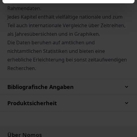
Rahmendaten.
Jedes Kapitel enthält vielfältige nationale und zum
Teil auch internationale Vergleiche über Zeitreihen,
als Jahresübersichten und in Graphiken.
Die Daten beruhen auf amtlichen und
nichtamtlichen Statistiken und bieten eine
erhebliche Erleichterung bei sonst zeitaufwendigen
Recherchen.
Bibliografische Angaben
Produktsicherheit
Über Nomos