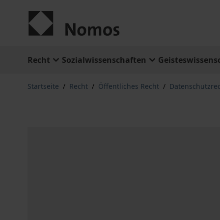
Zum Inhalt springen
Recht
Sozialwissenschaften
Geisteswissens
Startseite
/
Recht
/
Öffentliches Recht
/
Datenschutzre