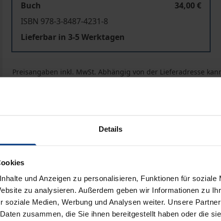
Buch
34,00 €
ISBN 978-3-8487-4231-8
Lieferbar in 3-5 Werktagen
Preisangaben inkl. MwSt. Abhängig von der Lieferadresse kann
In den Warenkorb
Zur Wunschliste hinzufü
Hinweise zu Versandkosten
Details
Cookies
bliografische Angaben
Rezensionen
nhalte und Anzeigen zu personalisieren, Funktionen für soziale
Website zu analysieren. Außerdem geben wir Informationen zu I
r soziale Medien, Werbung und Analysen weiter. Unsere Partner
rundverordnung unmittelbar. Ob und wie die nationalen res
 Daten zusammen, die Sie ihnen bereitgestellt haben oder die s