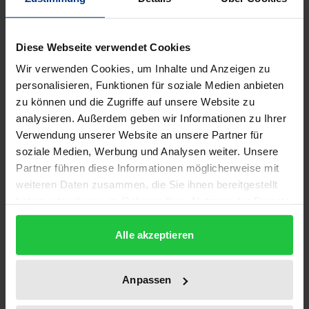
Die Autorin untersucht vor der anhaltenden
Diese Webseite verwendet Cookies
Diskussion um die notwendige Reformierung des
Wir verwenden Cookies, um Inhalte und Anzeigen zu
bereichsspezifischen und allgemeinen
personalisieren, Funktionen für soziale Medien anbieten
Datenschutzrechts die bestehenden Vorschriften
zu können und die Zugriffe auf unsere Website zu
für den E-Commerce auf die Frage hin, ob diese
analysieren. Außerdem geben wir Informationen zu Ihrer
Verwendung unserer Website an unsere Partner für
ausreichenden Schutz für den Online-Kunden bieten
soziale Medien, Werbung und Analysen weiter. Unsere
können. Dabei werden für das Beispiel des Online-
Partner führen diese Informationen möglicherweise mit
Einkaufs international geltende Rechtsquellen sowie
weiteren Daten zusammen, die Sie ihnen bereitgestellt
die deutsche und österreichische Gesetzgebung
haben oder die sie im Rahmen Ihrer Nutzung der Dienste
erläutert.
gesammelt haben.
Die Arbeit erforscht, inwieweit ein verändertes
Alle akzeptieren
Konzept des Datenschutzrechts insbesondere durch
die Übertragung von Sanktionierungsgedanken und
Anpassen
Regelungsgehalten aus anderen Rechtsgebieten wie