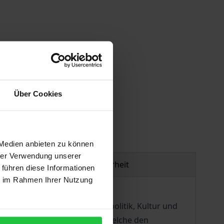
Über Cookies
gen
 Medien anbieten zu können
hrer Verwendung unserer
Produktsicherheit
 führen diese Informationen
ie im Rahmen Ihrer Nutzung
fassungsreform, Wirtschaftspolitik, Kultur und
le Institutionen zu schaffen, welche den