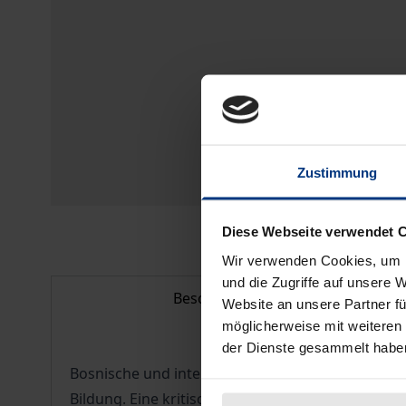
Zustimmung
Diese Webseite verwendet 
Wir verwenden Cookies, um I
und die Zugriffe auf unsere 
Beschreibung
Website an unsere Partner fü
möglicherweise mit weiteren
der Dienste gesammelt habe
Bosnische und internationale Experten befassen 
Bildung. Eine kritisch-provokante Einleitung fra