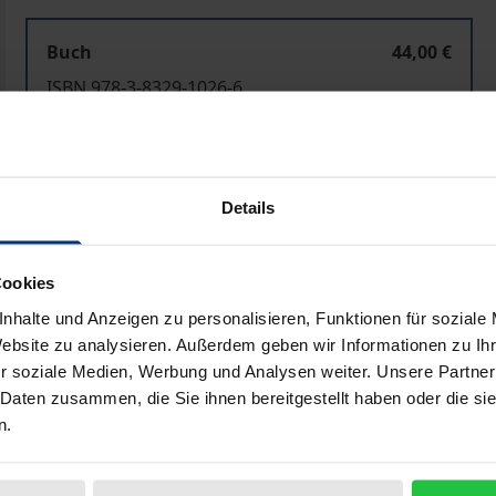
Buch
44,00 €
ISBN 978-3-8329-1026-6
Nicht lieferbar
Details
In den Warenkorb
Zur Wunschliste hinzufü
Hinweise zu Versandkosten
Cookies
nhalte und Anzeigen zu personalisieren, Funktionen für soziale
Website zu analysieren. Außerdem geben wir Informationen zu I
Bibliografische Angaben
r soziale Medien, Werbung und Analysen weiter. Unsere Partner
 Daten zusammen, die Sie ihnen bereitgestellt haben oder die s
n.
sich mit der Zukunft Bosniens in den Themenbereichen Ver
gt, ob das Abkommen von Dayton darin gescheitert ist, stabi