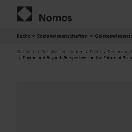
Zum Inhalt springen
Recht
Sozialwissenschaften
Geisteswissens
Startseite
/
Sozialwissenschaften
/
Politik
/
Regierungs
/
Dayton and Beyond: Perspectives on the Future of Bos