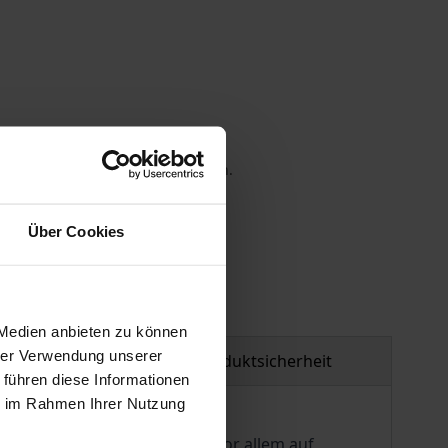
 die MwSt. an der Kasse variieren.
gen
Über Cookies
 Medien anbieten zu können
hrer Verwendung unserer
tzmaterial
Produktsicherheit
 führen diese Informationen
ie im Rahmen Ihrer Nutzung
ters. Bisher wurde Montage vor allem auf