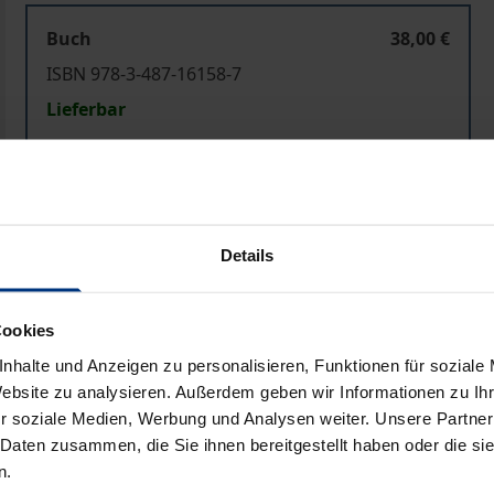
Buch
38,00 €
ISBN 978-3-487-16158-7
Lieferbar
Preisangaben inkl. MwSt. Abhängig von der Lieferadresse kann
In den Warenkorb
Zur Wunschliste hinzufü
Details
Hinweise zu Versandkosten
Cookies
nhalte und Anzeigen zu personalisieren, Funktionen für soziale
Website zu analysieren. Außerdem geben wir Informationen zu I
he Angaben
Rezensionen
Zusa
r soziale Medien, Werbung und Analysen weiter. Unsere Partner
 Daten zusammen, die Sie ihnen bereitgestellt haben oder die s
n.
schtes Phänomen innerhalb der Theorie und Praxis des Thea