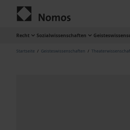
Zum Inhalt springen
Recht
Sozialwissenschaften
Geisteswissens
Startseite
/
Geisteswissenschaften
/
Theaterwissenschaf