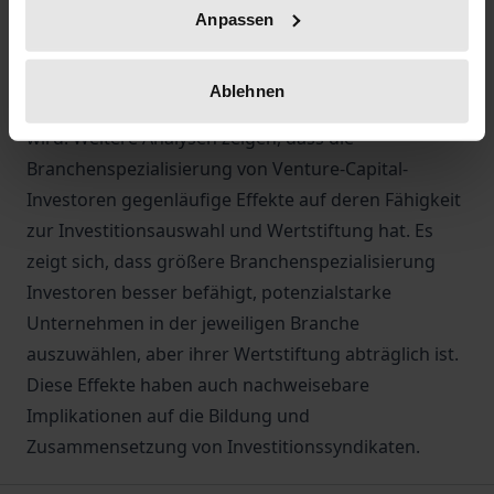
Risikokapital-Finanzierung zurückgreifen. Die
Anpassen
Ergebnisse legen nahe, dass dieser negative Effekt
durch die vergleichsweise geringere Wertstiftung
Ablehnen
von Equity-Crowdfunding-Investoren verursacht
wird. Weitere Analysen zeigen, dass die
Branchenspezialisierung von Venture-Capital-
Investoren gegenläufige Effekte auf deren Fähigkeit
zur Investitionsauswahl und Wertstiftung hat. Es
zeigt sich, dass größere Branchenspezialisierung
Investoren besser befähigt, potenzialstarke
Unternehmen in der jeweiligen Branche
auszuwählen, aber ihrer Wertstiftung abträglich ist.
Diese Effekte haben auch nachweisebare
Implikationen auf die Bildung und
Zusammensetzung von Investitionssyndikaten.