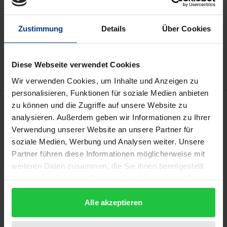
In den Warenkorb
Zustimmung
Details
Über Cookies
Zur Wunschliste hinzufügen
Hinweise zu Versandkosten
Diese Webseite verwendet Cookies
Wir verwenden Cookies, um Inhalte und Anzeigen zu
personalisieren, Funktionen für soziale Medien anbieten
Beschreibung
zu können und die Zugriffe auf unsere Website zu
analysieren. Außerdem geben wir Informationen zu Ihrer
Verwendung unserer Website an unsere Partner für
Dieses Buch präsentiert empirische Analysen zur
soziale Medien, Werbung und Analysen weiter. Unsere
Investitionsauswahl und Wertstiftung von
Partner führen diese Informationen möglicherweise mit
Risikokapitalgebern. Die Ergebnisse zeigen, dass
weiteren Daten zusammen, die Sie ihnen bereitgestellt
Unternehmen, die eine Equity-Crowdfunding-
haben oder die sie im Rahmen Ihrer Nutzung der Dienste
Finanzierung nutzen, in der Folge geringeren
gesammelt haben.
Alle akzeptieren
unternehmerischen Erfolg erzielen als vergleichbare
Unternehmen, die auf eine traditionelle