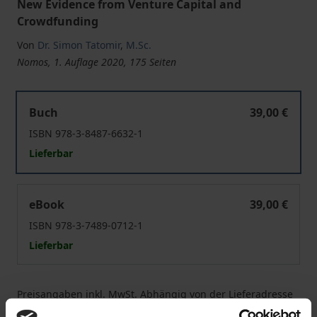
New Evidence from Venture Capital and
Crowdfunding
Von
Dr. Simon Tatomir
,
M.Sc.
Nomos, 1. Auflage 2020, 175 Seiten
Deal Selection and Investor Value-Added in Entrepreneur
Buch
39,00 €
ISBN 978-3-8487-6632-1
Lieferbar
Deal Selection and Investor Value-Added in Entrepreneur
eBook
39,00 €
ISBN 978-3-7489-0712-1
Lieferbar
Preisangaben inkl. MwSt. Abhängig von der Lieferadresse
kann die MwSt. an der Kasse variieren.