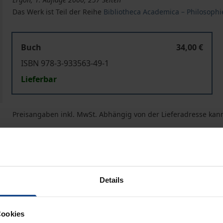
Das Werk ist Teil der Reihe
Bibliotheca Academica – Philosophi
Buch
34,00 €
ISBN 978-3-933563-49-1
Lieferbar
Preisangaben inkl. MwSt. Abhängig von der Lieferadresse kann
In den Warenkorb
Zur Wunschliste hinzufü
Hinweise zu Versandkosten
Details
ben
Cookies