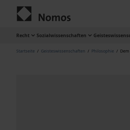
Zum Inhalt springen
Recht
Sozialwissenschaften
Geisteswissens
Startseite
/
Geisteswissenschaften
/
Philosophie
/
Dem 