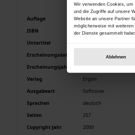
Wir verwenden Cookies, um I
und die Zugriffe auf unsere 
Auflage
1
Website an unsere Partner fü
möglicherweise mit weiteren
ISBN
978-3-933563-49-1
der Dienste gesammelt habe
Untertitel
Die Begine Maria von O
Erscheinungsdatum
01.04.2000
Ablehnen
Erscheinungsjahr
2000
Verlag
Ergon
Ausgabeart
Softcover
Sprachen
deutsch
Seiten
257
Copyright Jahr
2000