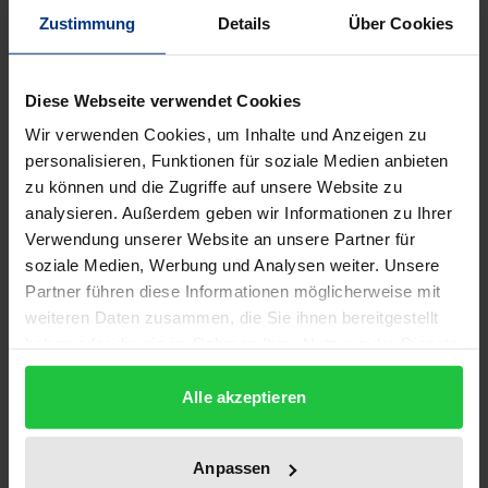
Zustimmung
Details
Über Cookies
Ostafrika 1998: Nur fünf Jahre nach der
Unabhängigkeit Eritreas von Äthiopien entflammt
Diese Webseite verwendet Cookies
zwischen den Ländern ein blutiger Grenzkonflikt.
Wir verwenden Cookies, um Inhalte und Anzeigen zu
Bislang haben beide Staaten ihre friedvolle
personalisieren, Funktionen für soziale Medien anbieten
Koexistenz betont. Binnen Tagen werden sie nun zu
zu können und die Zugriffe auf unsere Website zu
erbitterten Feinden. Am Roten Meer entspinnt sich
analysieren. Außerdem geben wir Informationen zu Ihrer
der erste Hightechkrieg auf afrikanischem Boden
Verwendung unserer Website an unsere Partner für
soziale Medien, Werbung und Analysen weiter. Unsere
und einer der grausigsten des Jahrzehnts. Über 100
Partner führen diese Informationen möglicherweise mit
000 Soldaten sterben, Hunderttausende Menschen
weiteren Daten zusammen, die Sie ihnen bereitgestellt
werden heimatlos. Der umstrittene Grenzverlauf
haben oder die sie im Rahmen Ihrer Nutzung der Dienste
war nur der Anlass für den Konflikt. Die Angst der
gesammelt haben.
äthiopischen Zentralregierung vor weiteren
Alle akzeptieren
Abspaltungsversuchen, ein Dominanzkampf der
konkurrierenden Befreiungsbewegungen und die
Anpassen
wirtschaftliche Entflechtung beider Staaten