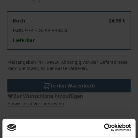
Buch
24,90 €
ISBN 978-3-8288-9334-4
Lieferbar
Preisangaben inkl. MwSt. Abhängig von der Lieferadresse
kann die MwSt. an der Kasse variieren.
In den Warenkorb
Zur Wunschliste hinzufügen
Hinweise zu Versandkosten
Beschreibung