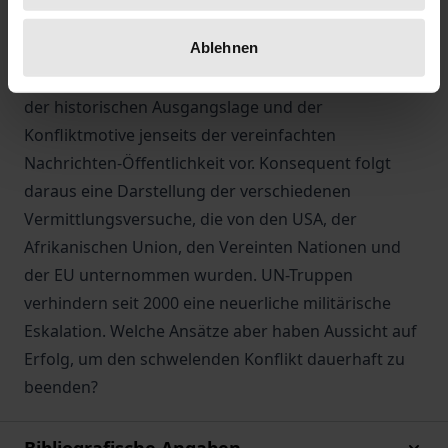
zuungunsten Äthiopiens etwa durch getrennte
Ablehnen
Währungen sind tiefere Ursachen. Mussie Habte
legt mit diesem Buch eine tief schürfende Analyse
der historischen Ausgangslage und der
Konfliktmotive jenseits der vereinfachten
Nachrichten-Öffentlichkeit vor. Konsequent folgt
daraus eine Darstellung der verschiedenen
Vermittlungsversuche, die von den USA, der
Afrikanischen Union, den Vereinten Nationen und
der EU unternommen wurden. UN-Truppen
verhindern seit 2000 eine neuerliche militärische
Eskalation. Welche Ansätze aber haben Aussicht auf
Erfolg, um den schwelenden Konflikt dauerhaft zu
beenden?