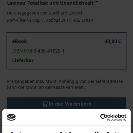
Levinas' Totalität und Unendlichkeit""
Herausgegeben von
Burkhard Liebsch
Karl-Alber-Verlag, 1. Auflage 2017, 432 Seiten
eBook
40,00 €
ISBN 978-3-495-81825-1
Lieferbar
Preisangaben inkl. MwSt. Abhängig von der Lieferadresse
kann die MwSt. an der Kasse variieren.
In den Warenkorb
Zur Wunschliste hinzufügen
Hinweise zu Versandkosten