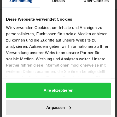
Zustimmung
Details
Über Cookies
Beschreibung
Diese Webseite verwendet Cookies
Wir verwenden Cookies, um Inhalte und Anzeigen zu
Levinas’ erstes Hauptwerk, Totalität und
personalisieren, Funktionen für soziale Medien anbieten
Unendlichkeit, markiert den tiefsten Einschnitt in die
zu können und die Zugriffe auf unsere Website zu
Geschichte der Philosophie, der nach dem Ende des
analysieren. Außerdem geben wir Informationen zu Ihrer
Verwendung unserer Website an unsere Partner für
Zweiten Weltkriegs zu verzeichnen war. Wie kein
soziale Medien, Werbung und Analysen weiter. Unsere
anderes steht es ganz unter dem Eindruck
Partner führen diese Informationen möglicherweise mit
radikalster Gewalt, die den europäischen Kontinent
weiteren Daten zusammen, die Sie ihnen bereitgestellt
verwüstet hat. Dieser Gewalt setzt Levinas die
haben oder die sie im Rahmen Ihrer Nutzung der Dienste
unaufhebbare Alterität des Anderen entgegen, mit
gesammelt haben.
der er einen unverfügbaren, zur Verantwortung für
Alle akzeptieren
den Anderen bestimmenden ethischen Anspruch
verbindet. So entfaltet Levinas die Grundfrage aller
Anpassen
Sozialphilosophie, die Frage nach dem Anderen, so,