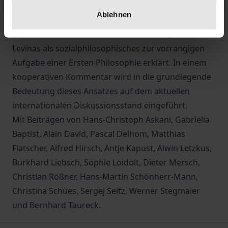
dass das Ausgeliefertsein an eine eminent
Ablehnen
gewaltsame Geschichte nicht „das letzte Wort“ hat.
Dafür hat ethisches Denken einzustehen, das
Levinas als sozialphilosophisches zur vorrangigen
Aufgabe einer Ersten Philosophie erklärt. In einem
kooperativen Kommentar wird in die grundlegende
Bedeutung dieses Ansatzes auf dem aktuellen
internationalen Diskussionsstand eingeführt.
Mit Beiträgen von Hans-Christoph Askani, Gabriella
Baptist, Alain David, Pascal Delhom, Matthias
Flatscher, Alfred Hirsch, Antje Kapust, Alwin Letzkus,
Burkhard Liebsch, Sophie Loidolt, Dieter Mersch,
Christian Rößner, Hans-Martin Schönherr-Mann,
Christina Schües, Sergej Seitz, Werner Stegmaier
und Bernhard Taureck.