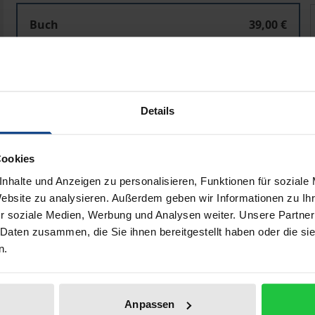
Der apollinisch-dionysische Geist der Sozialpolitik und
D
Buch
39,00 €
ISBN 978-3-8487-8418-9
Lieferbar
Details
Preisangaben inkl. MwSt. Abhängig von der Lieferadresse kann
In den Warenkorb
Zur Wunschliste hinzufü
Cookies
Hinweise zu Versandkosten
nhalte und Anzeigen zu personalisieren, Funktionen für soziale
Website zu analysieren. Außerdem geben wir Informationen zu I
r soziale Medien, Werbung und Analysen weiter. Unsere Partner
 Daten zusammen, die Sie ihnen bereitgestellt haben oder die s
he Angaben
Rezensionen
Zusa
n.
Anpassen
inwirtschaft (als Sachzieldominierte Sorgeökonomik) und in