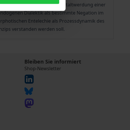
e transformativen Wege der Gestaltwerdung einer
endogenen Dialektik als bestimmte Negation im
amorphotischen Entelechie als Prozessdynamik des
inzips verstanden werden soll.
Bleiben Sie informiert
Shop-Newsletter