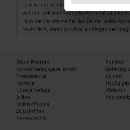
sozialraumorientierten Daseinsvorsorge begründe
wahren, weil dem Axiom der Personalität entsp
Fluss der Geschichte hat das Ziel der solidarisch
Noch-Nicht, deren Schicksal als Ringen der integ
Über Nomos
Service
Nomos Verlagsgesellschaft
Lieferung 
Presseservice
Kontakt
Karriere
Häufig ges
Unsere Verlage
Widerruf
Inlibra
Abo kündi
Online-Module
Zeitschriften
NomosEvents