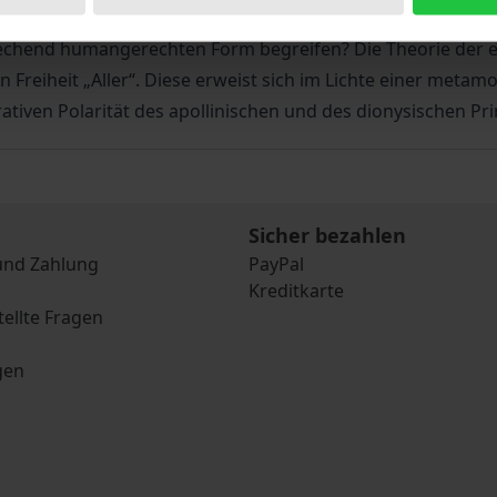
n sich in der personalistischen Ethik. Wie lassen sich di
rechend humangerechten Form begreifen? Die Theorie der 
en Freiheit „Aller“. Diese erweist sich im Lichte einer met
rativen Polarität des apollinischen und des dionysischen Pr
Sicher bezahlen
und Zahlung
PayPal
Kreditkarte
tellte Fragen
gen