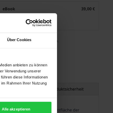
 der Gemeinwirtschaft
er apollinisch-dionysische Geist der Sozialpolitik und der
eBook
39,00 €
ISBN 978-3-7489-2794-5
Lieferbar
Über Cookies
 die MwSt. an der Kasse variieren.
gen
 Medien anbieten zu können
hrer Verwendung unserer
 führen diese Informationen
ie im Rahmen Ihrer Nutzung
tzmaterial
Produktsicherheit
Alle akzeptieren
 ihrem Zwischenraum die Schnittfläche der