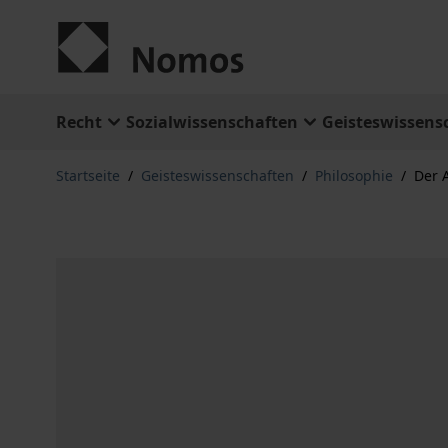
Zum Inhalt springen
Recht
Sozialwissenschaften
Geisteswissens
Startseite
/
Geisteswissenschaften
/
Philosophie
/
Der 