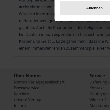
Atmosphäre, im Bann von Ereignissen und beeinf
architektonischen Raumes.
Ablehnen
Was sich im Atmosphärischen zeigt, sind nicht 
mehr oder weniger Anteil haben, je nachdem ob w
glauben. Auch die Phänomene des Religiösen, de
Ein Denken in Korrespondenzen hält sich weniger
Körper und Geist … Es zeigt vielmehr, dass die Wi
einem immerwährenden Zusammenspiel einer Welt, i
Über Nomos
Service
Nomos Verlagsgesellschaft
Lieferung 
Presseservice
Kontakt
Karriere
Häufig ges
Unsere Verlage
Widerruf
Inlibra
Abo kündi