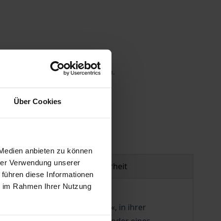
 die MwSt. an der Kasse variieren.
gen
Über Cookies
 Medien anbieten zu können
hrer Verwendung unserer
Produktsicherheit
 führen diese Informationen
ie im Rahmen Ihrer Nutzung
 leben wir im »Atem der Dinge«, in ihrer