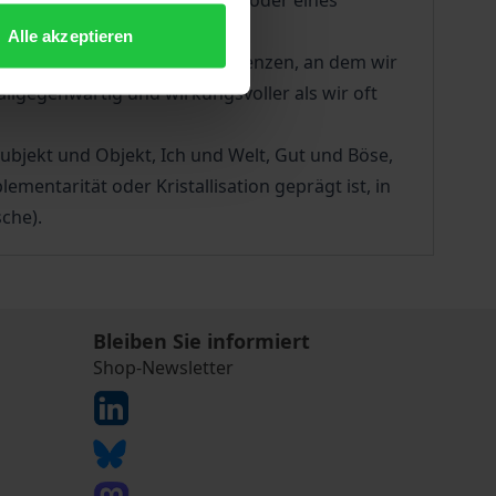
r der Stimmung eines Gartens oder eines
Alle akzeptieren
eine Geschehen der Korrespondenzen, an dem wir
llgegenwärtig und wirkungsvoller als wir oft
ubjekt und Objekt, Ich und Welt, Gut und Böse,
mentarität oder Kristallisation geprägt ist, in
che).
Bleiben Sie informiert
Shop-Newsletter