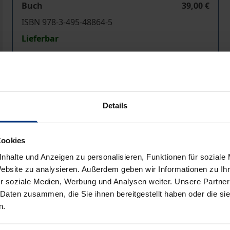
Buch
39,00 €
ISBN 978-3-495-48864-5
Lieferbar
Preisangaben inkl. MwSt. Abhängig von der Lieferadresse kann
In den Warenkorb
Zur Wunschliste hinzufü
Details
Hinweise zu Versandkosten
Cookies
nhalte und Anzeigen zu personalisieren, Funktionen für soziale
Website zu analysieren. Außerdem geben wir Informationen zu I
Bibliografische Angaben
r soziale Medien, Werbung und Analysen weiter. Unsere Partner
 Daten zusammen, die Sie ihnen bereitgestellt haben oder die s
n.
hen »Ordnung der Dinge«, sei dahingestellt. Jedenfalls aber