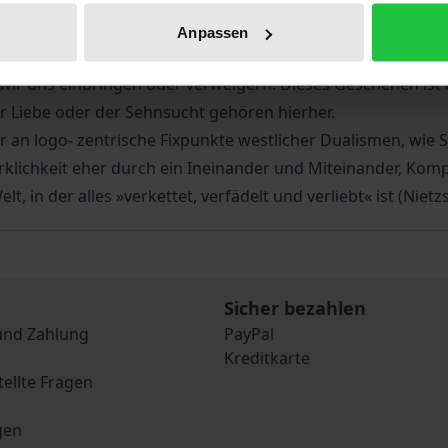
lusst von Personen, dem »Zeitgeist« oder auch einfach nu
Anpassen
einfach Gefühle, Bilder oder Symbole, sondern das allgem
ir uns einbringen oder verweigern. Dieses Geschehen ist a
r Liebe oder der Sehnsucht gehören hierher.
 an logo- zentrische Fixpunkte westlicher Dualismen, wie S
rklichkeit eher durch ein Ineinander und Miteinander, Komple
n der alles »verkettet, verfädelt und verliebt« ist (Nietzs
Sicher bezahlen
und Zahlung
PayPal
Kreditkarte
tellte Fragen
gen