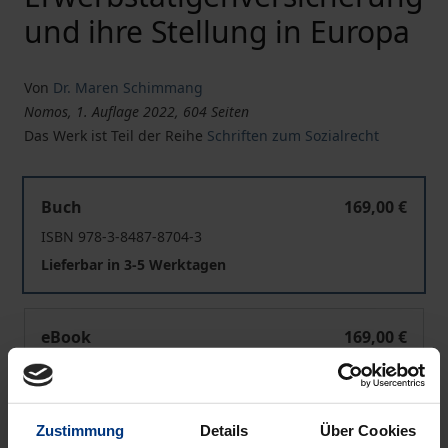
und ihre Stellung in Europa
Von
Dr. Maren Schimmang
Nomos, 1. Auflage 2022, 604 Seiten
Das Werk ist Teil der Reihe
Schriften zum Sozialrecht
Der Ausbau der gesetzlichen Rentenversicherung zu ein
Buch
169,00 €
ISBN 978-3-8487-8704-3
Lieferbar in 3-5 Werktagen
Der Ausbau der gesetzlichen Rentenversicherung zu ein
eBook
169,00 €
ISBN 978-3-7489-3096-9
Lieferbar
Zustimmung
Details
Über Cookies