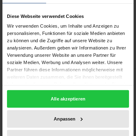
Preisangaben inkl. MwSt. Abhängig von der Lieferadresse
kann die MwSt. an der Kasse variieren.
Diese Webseite verwendet Cookies
Wir verwenden Cookies, um Inhalte und Anzeigen zu
In den Warenkorb
personalisieren, Funktionen für soziale Medien anbieten
Zur Wunschliste hinzufügen
zu können und die Zugriffe auf unsere Website zu
Hinweise zu Versandkosten
analysieren. Außerdem geben wir Informationen zu Ihrer
Verwendung unserer Website an unsere Partner für
soziale Medien, Werbung und Analysen weiter. Unsere
Partner führen diese Informationen möglicherweise mit
Beschreibung
weiteren Daten zusammen, die Sie ihnen bereitgestellt
haben oder die sie im Rahmen Ihrer Nutzung der Dienste
gesammelt haben.
Die Arbeit befasst sich mit der Frage, unter welchen
Alle akzeptieren
deutschen und unter welchen europäischen
Vorgaben die gesetzliche Rentenversicherung in
Anpassen
eine Erwerbstätigenversicherung umgestaltet
werden dürfte. Geklärt wird zunächst, was der