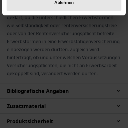
Begriff Erwerbstätigenversicherung und
Ablehnen
Sozialversicherung bedeutet. Im Folgenden wird
geklärt, ob die unterschiedlichen Erwerbsformen
wie Selbständigkeit oder rentenversicherungsfreie
oder von der Rentenversicherungspflicht befreite
Erwerbsformen in eine Erwerbstätigenversicherung
einbezogen werden dürften. Zugleich wird
hinterfragt, ob und unter welchen Voraussetzungen
Versicherungspflichten, die nicht an Erwerbsarbeit
gekoppelt sind, verändert werden dürfen.
Bibliografische Angaben
Zusatzmaterial
Produktsicherheit