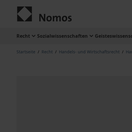
Zum Inhalt springen
Recht
Sozialwissenschaften
Geisteswissens
Startseite
/
Recht
/
Handels- und Wirtschaftsrecht
/
Ha