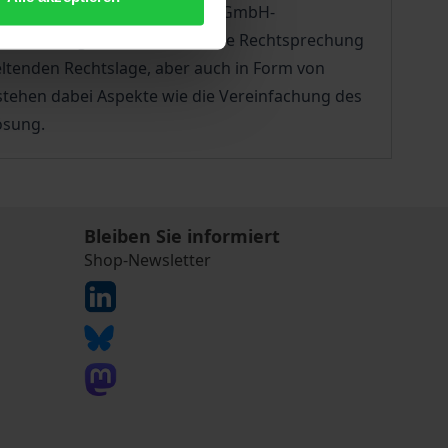
geregelten Ausschlusses eines GmbH-
t die umfangreiche, kontroverse Rechtsprechung
eltenden Rechtslage, aber auch in Form von
tehen dabei Aspekte wie die Vereinfachung des
ösung.
Bleiben Sie informiert
Shop-Newsletter