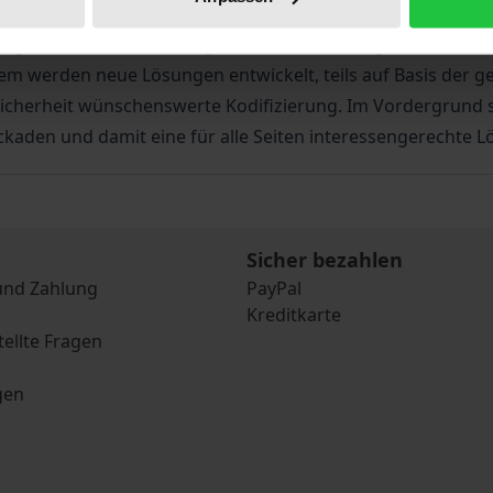
die Beratungspraxis wichtigen Thema des gesetzlich nicht 
änge dar, erläutert die dogmatischen Grundlagen und fass
m werden neue Lösungen entwickelt, teils auf Basis der g
icherheit wünschenswerte Kodifizierung. Im Vordergrund s
kaden und damit eine für alle Seiten interessengerechte L
Sicher bezahlen
und Zahlung
PayPal
Kreditkarte
tellte Fragen
gen