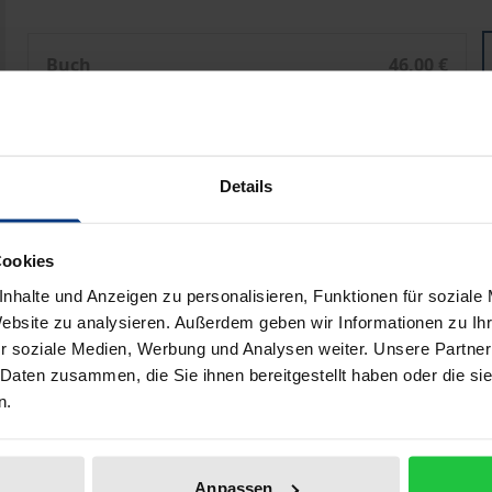
Der Ausschluss eines Gesellschafters aus der GmbH
Buch
46,00 €
ISBN 978-3-8329-3809-3
Nicht lieferbar
Details
Preisangaben inkl. MwSt. Abhängig von der Lieferadresse kann
Cookies
In den Warenkorb
Zur Wunschliste hinzufü
nhalte und Anzeigen zu personalisieren, Funktionen für soziale
Hinweise zu Versandkosten
Website zu analysieren. Außerdem geben wir Informationen zu I
r soziale Medien, Werbung und Analysen weiter. Unsere Partner
 Daten zusammen, die Sie ihnen bereitgestellt haben oder die s
n.
Bibliografische Angaben
Anpassen