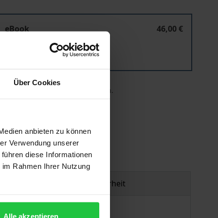
Der Ausschluss eines Gesellschafters aus der GmbH
eBook
46,00 €
ISBN 978-3-8452-1007-0
Lieferbar
Über Cookies
 die MwSt. an der Kasse variieren.
gen
 Medien anbieten zu können
hrer Verwendung unserer
 führen diese Informationen
ie im Rahmen Ihrer Nutzung
Produktsicherheit
Alle akzeptieren