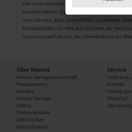
Die Untersuchung beschäftigt sich mit dem für 
Gesellschafters. Das Werk stellt die Zusammenh
und Literatur dazu übersichtlich zusammen. Zude
Denkanstößen für eine aus Gründen der Rechtss
Ausschlussverfahrens, die Überwindung von Bloc
Über Nomos
Service
Nomos Verlagsgesellschaft
Lieferung 
Presseservice
Kontakt
Karriere
Häufig ges
Unsere Verlage
Widerruf
Inlibra
Abo kündi
Online-Module
Zeitschriften
NomosEvents