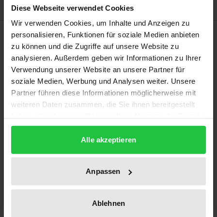
Diese Webseite verwendet Cookies
Wir verwenden Cookies, um Inhalte und Anzeigen zu
Beschreibung
personalisieren, Funktionen für soziale Medien anbieten
zu können und die Zugriffe auf unsere Website zu
analysieren. Außerdem geben wir Informationen zu Ihrer
Im Zentrum der Diskussion über die Reform der
Verwendung unserer Website an unsere Partner für
Tötungsdelikte stehen die Mordmerkmale und die
soziale Medien, Werbung und Analysen weiter. Unsere
absolute Androhung der lebenslangen
Partner führen diese Informationen möglicherweise mit
Freiheitsstrafe. Doch auch der besonders schwere
weiteren Daten zusammen, die Sie ihnen bereitgestellt
Fall des Totschlags wird mit lebenslanger
haben oder die sie im Rahmen Ihrer Nutzung der Dienste
gesammelt haben.
Freiheitsstrafe geahndet. Gleichwohl findet diese
Alle akzeptieren
Norm in Rechtsprechung und Literatur nahezu keine
Beachtung. Probleme bereitet insbesondere deren
Unbestimmtheit. Anhaltspunkte zur Konkretisierung
Anpassen
können aus der Genese des Tatbestands sowie einer
Auswertung der bislang zu § 212 II StGB ergangenen
Ablehnen
Entscheidungen gewonnen werden. Auf dieser