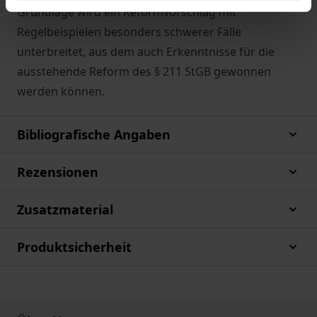
Grundlage wird ein Reformvorschlag mit
Regelbeispielen besonders schwerer Fälle
unterbreitet, aus dem auch Erkenntnisse für die
ausstehende Reform des § 211 StGB gewonnen
werden können.
Bibliografische Angaben
Rezensionen
Zusatzmaterial
Produktsicherheit