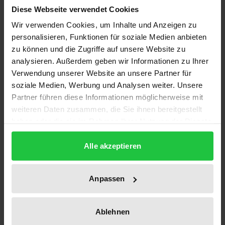
Beschreibung
Diese Webseite verwendet Cookies
Wir verwenden Cookies, um Inhalte und Anzeigen zu
Ob Online-Banking, Online-Shopping, Online-
personalisieren, Funktionen für soziale Medien anbieten
Zeitungen, Reisebuchungen oder auch soziale
zu können und die Zugriffe auf unsere Website zu
analysieren. Außerdem geben wir Informationen zu Ihrer
Netzwerke: Die älteren Generationen ab 55+ sind
Verwendung unserer Website an unsere Partner für
zunehmend auch online vertreten und entdecken
soziale Medien, Werbung und Analysen weiter. Unsere
immer mehr die volle Bandbreite an Angeboten und
Partner führen diese Informationen möglicherweise mit
Möglichkeiten des Internets. Basierend auf diesen
weiteren Daten zusammen, die Sie ihnen bereitgestellt
sich verändernden Nutzerstrukturen findet nun
haben oder die sie im Rahmen Ihrer Nutzung der Dienste
auch die Spezialisierung einiger Plattformen auf
gesammelt haben.
Alle akzeptieren
jene älteren Usergruppen, die sogenannten „Silver
Surfer“, statt. Welche Motive und Bedürfnisse
stehen für ältere User bei der Nutzung von eigens
Anpassen
für sie konzipierten sozialen Netzwerken im
Vordergrund? Und welche Kriterien, beispielsweise
Ablehnen
der Usability, müssen seitens der Internetauftritte