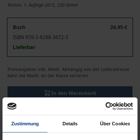
Tectum, 1. Auflage 2015, 220 Seiten
Buch
24,95 €
ISBN 978-3-8288-3672-3
Lieferbar
Preisangaben inkl. MwSt. Abhängig von der Lieferadresse
kann die MwSt. an der Kasse variieren.
In den Warenkorb
Zur Wunschliste hinzufügen
Hinweise zu Versandkosten
Zustimmung
Details
Über Cookies