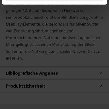
erfüllt sein, um diesen veränderten Ansprüchen zu
genügen? Anhand des sozialen Netzwerks
seniorbook.de beschreibt Carolin Blanz ausgewählte
Usability-Elemente, die besonders für Silver Surfer
von Bedeutung sind. Ausgehend von
Untersuchungen zu Nutzungsmotiven jugendlicher
User gelingt es so, einen Motivkatalog der Silver
Surfer für die Nutzung von sozialen Netzwerken zu
erstellen.
Bibliografische Angaben
Produktsicherheit