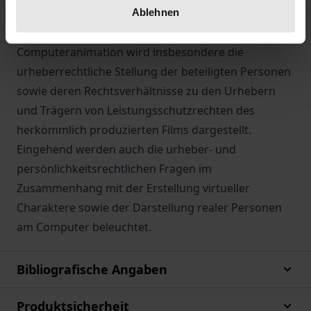
Computertechniken anschaulich dargestellt. Neben
Ablehnen
der Bestimmung der Werkart der
Computeranimation wird insbesondere die
urheberrechtliche Stellung der beteiligten Personen
sowie deren Rechtsverhältnisse zu den Urhebern
und Trägern von Leistungsschutzrechten des
herkömmlich produzierten Films dargestellt.
Eingehend werden auch die urheber- und
persönlichkeitsrechtlichen Fragen im
Zusammenhang mit der Erstellung virtueller
Charaktere sowie der Darstellung realer Personen
am Computer beleuchtet.
Bibliografische Angaben
Produktsicherheit