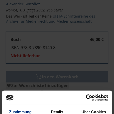
Alexander González
Nomos, 1. Auflage 2002, 266 Seiten
Das Werk ist Teil der Reihe
UFITA-Schriftenreihe des
Archivs für Medienrecht und Medienwissenschaft
Buch
46,00 €
ISBN 978-3-7890-8140-8
Nicht lieferbar
In den Warenkorb
Zur Wunschliste hinzufügen
Hinweise zu Versandkosten
Zustimmung
Details
Über Cookies