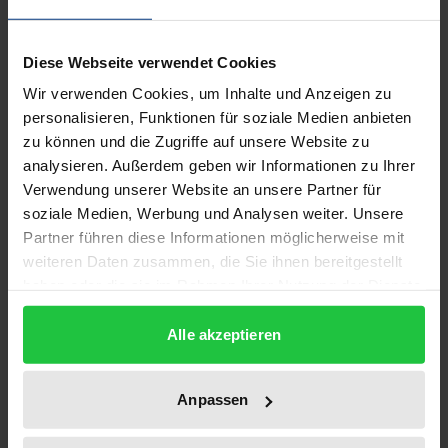
Beschreibung
Diese Webseite verwendet Cookies
Computeranimationen und digitale
Wir verwenden Cookies, um Inhalte und Anzeigen zu
Filmnachbearbeitung sind heute ein fester
personalisieren, Funktionen für soziale Medien anbieten
Bestandteil der Film- und Fernsehproduktion. Wie
zu können und die Zugriffe auf unsere Website zu
jede neue Technik der Werkschöpfung werfen auch
analysieren. Außerdem geben wir Informationen zu Ihrer
diese Techniken vielfältige urheberrechtliche Fragen
Verwendung unserer Website an unsere Partner für
auf, die in diesem Buch überblicksartig und präzise
soziale Medien, Werbung und Analysen weiter. Unsere
Partner führen diese Informationen möglicherweise mit
beantwortet werden.
weiteren Daten zusammen, die Sie ihnen bereitgestellt
Das Buch bietet zunächst eine detaillierte
haben oder die sie im Rahmen Ihrer Nutzung der Dienste
Beschreibung der Personen und Techniken, die bei
gesammelt haben.
der Herstellung von Computeranimationen und der
Alle akzeptieren
digitalen Postproduction zum Einsatz kommen.
Anhand dieser Informationen werden für den Leser
Anpassen
die wichtigsten urheber- und
persönlichkeitsrechtlichen Aspekte der neuen